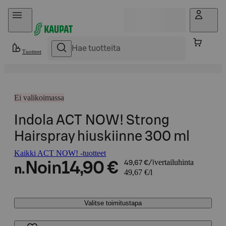
Hyppää sisältöön
Tuotteet
Ei valikoimassa
Indola ACT NOW! Strong
Hairspray hiuskiinne 300 ml
Kaikki ACT NOW! -tuotteet
vertailuhinta
Noin
14,90 €
49,67 €/l
n.
49,67 €/l
Valitse toimitustapa