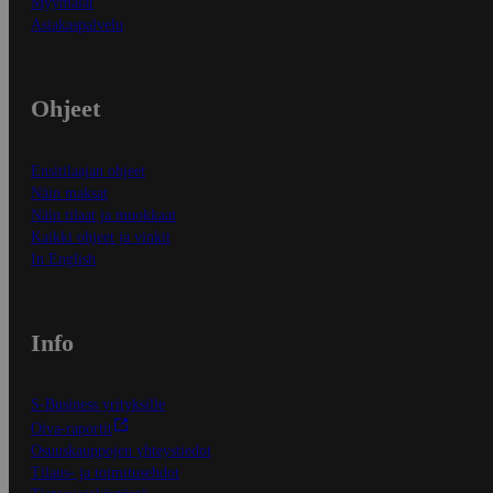
Myymälät
Asiakaspalvelu
Ohjeet
Ensitilaajan ohjeet
Näin maksat
Näin tilaat ja muokkaat
Kaikki ohjeet ja vinkit
In English
Info
S-Business yrityksille
Oiva-raportit
Osuuskauppojen yhteystiedot
Tilaus- ja toimitusehdot