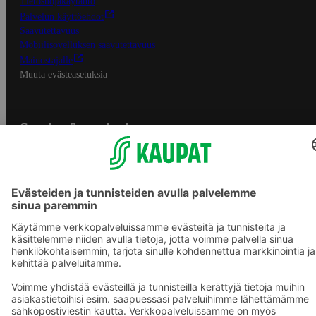
Tietosuojakäytäntö
Palvelun käyttöehdot
Saavutettavuus
Mobiilisovelluksen saavutettavuus
Mainostajalle
Muuta evästeasetuksia
S-ryhmän palvelut
S-ryhmä
Asiakasomistajuus
Yhteishyvä Ruoka -sovellus
S-ostoslista -sovellus
Prisma.fi
Sokos.fi
S-Pankki
Yhteishyvä
Sokos Hotels
Raflaamo