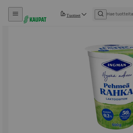
Hyppää sisältöön
Tuotteet