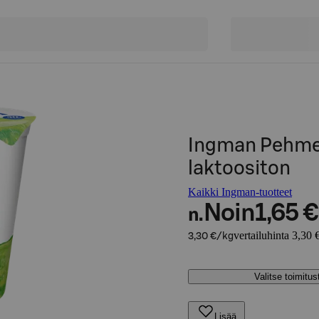
Ingman Pehmeä
laktoositon
Kaikki Ingman-tuotteet
Noin
1,65 €
n.
vertailuhinta 3,30 
3,30 €/kg
Valitse toimitu
Lisää