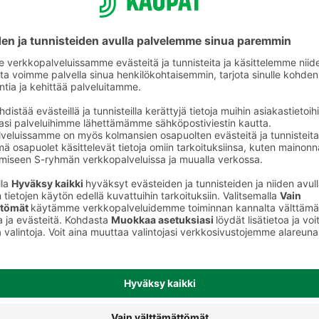
iruoka
Maustamattomat rahkat