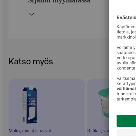
Sijainti myymälässä
Katso myös
Maito, munat ja rasvat
Rahkat, vanukkaat ja jälk