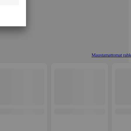
Maustamattomat rahk