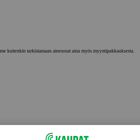
lemme kuitenkin tarkistamaan ainesosat aina myös myyntipakkauksesta.