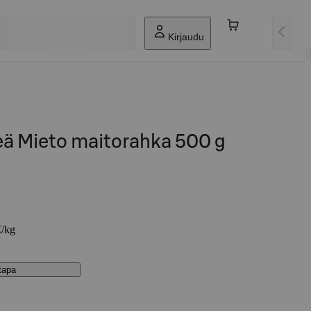
Kirjaudu
 Mieto maitorahka 500 g
€/kg
stapa