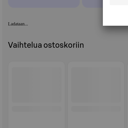
Ladataan...
Vaihtelua ostoskoriin
Ohita listaus