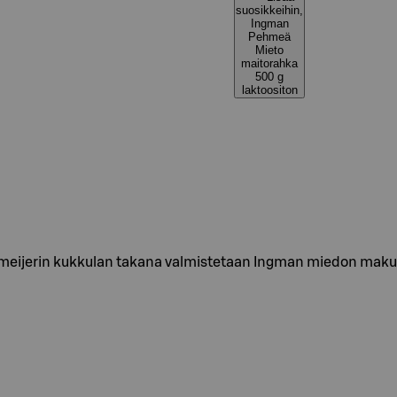
suosikkeihin,
Ingman
Pehmeä
Mieto
maitorahka
500 g
laktoositon
meijerin kukkulan takana valmistetaan Ingman miedon makui