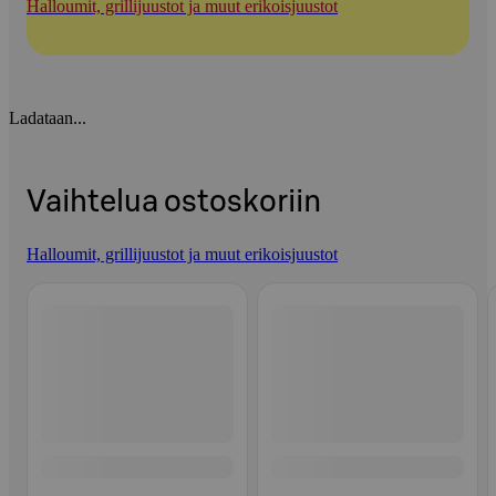
Halloumit, grillijuustot ja muut erikoisjuustot
Ladataan...
Vaihtelua ostoskoriin
Halloumit, grillijuustot ja muut erikoisjuustot
Ohita listaus