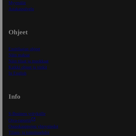
Myymälät
Asiakaspalvelu
Ohjeet
Ensitilaajan ohjeet
Näin maksat
Näin tilaat ja muokkaat
Kaikki ohjeet ja vinkit
In English
Info
S-Business yrityksille
Oiva-raportit
Osuuskauppojen yhteystiedot
Tilaus- ja toimitusehdot