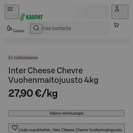
Hyppää sisältöön
Tuotteet
Ei valikoimassa
Inter Cheese Chevre
Vuohenmaitojuusto 4kg
27,90 €/kg
Valitse toimitustapa
Lisää suosikkeihin, Inter Cheese Chevre Vuohenmaitojuusto