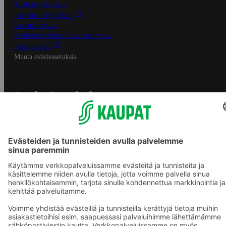
Tietosuojakäytäntö
Palvelun käyttöehdot
Saavutettavuus
Mobiilisovelluksen saavutettavuus
Mainostajalle
Muuta evästeasetuksia
S-ryhmän palvelut
S-ryhmä
Asiakasomistajuus
Yhteishyvä Ruoka -sovellus
S-ostoslista -sovellus
Prisma.fi
Sokos.fi
S-Pankki
Yhteishyvä
Sokos Hotels
Raflaamo