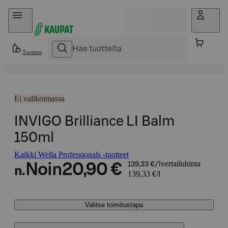
Hyppää sisältöön
Tuotteet
Ei valikoimassa
INVIGO Brilliance LI Balm
150ml
Kaikki Wella Professionals -tuotteet
vertailuhinta
Noin
20,90 €
139,33 €/l
n.
139,33 €/l
Valitse toimitustapa