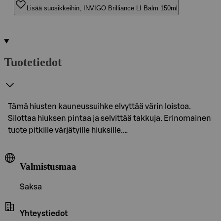
Lisää suosikkeihin, INVIGO Brilliance LI Balm 150ml
Tuotetiedot
Tämä hiusten kauneussuihke elvyttää värin loistoa.
Silottaa hiuksen pintaa ja selvittää takkuja. Erinomainen
tuote pitkille värjätyille hiuksille.…
Valmistusmaa
Saksa
Yhteystiedot