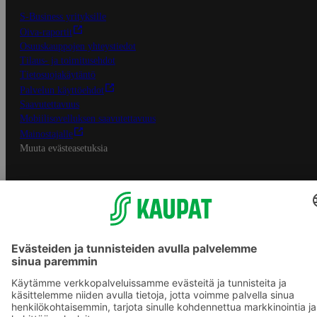
S-Business yrityksille
Oiva-raportit
Osuuskauppojen yhteystiedot
Tilaus- ja toimitusehdot
Tietosuojakäytäntö
Palvelun käyttöehdot
Saavutettavuus
Mobiilisovelluksen saavutettavuus
Mainostajalle
Muuta evästeasetuksia
S-ryhmän palvelut
S-ryhmä
Asiakasomistajuus
Yhteishyvä Ruoka -sovellus
S-ostoslista -sovellus
Prisma.fi