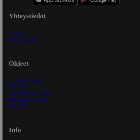
Yhteystiedot
Myymälät
Asiakaspalvelu
Ohjeet
Ensitilaajan ohjeet
Näin maksat
Näin tilaat ja muokkaat
Kaikki ohjeet ja vinkit
In English
Info