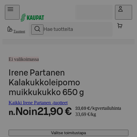
Hyppää sisältöön
Tuotteet
Ei valikoimassa
Irene Partanen
Kalakukkoleipomo
muikkukukko 650 g
Kaikki Irene Partanen -tuotteet
vertailuhinta
Noin
21,90 €
33,69 €/kg
n.
33,69 €/kg
Valitse toimitustapa