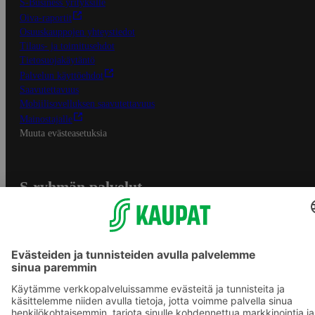
S-Business yrityksille
Oiva-raportit
Osuuskauppojen yhteystiedot
Tilaus- ja toimitusehdot
Tietosuojakäytäntö
Palvelun käyttöehdot
Saavutettavuus
Mobiilisovelluksen saavutettavuus
Mainostajalle
Muuta evästeasetuksia
S-ryhmän palvelut
S-ryhmä
Asiakasomistajuus
Yhteishyvä Ruoka -sovellus
S-ostoslista -sovellus
Prisma.fi
Sokos.fi