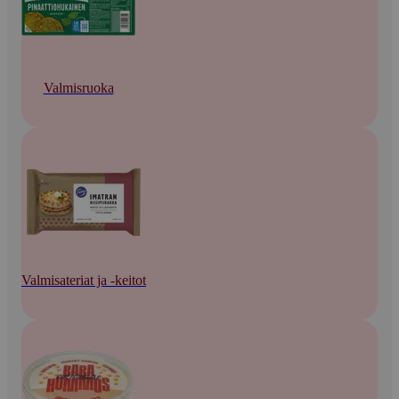
Valmisruoka
Valmisateriat ja -keitot