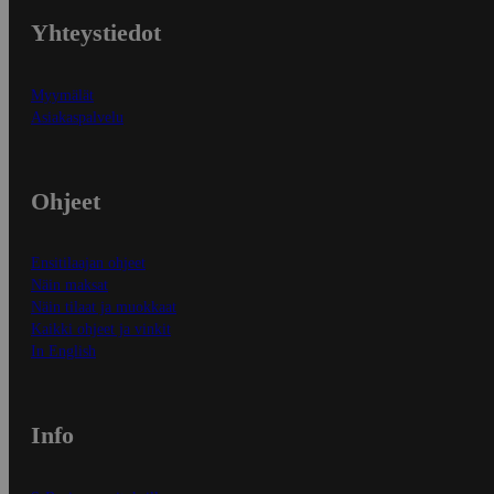
Yhteystiedot
Myymälät
Asiakaspalvelu
Ohjeet
Ensitilaajan ohjeet
Näin maksat
Näin tilaat ja muokkaat
Kaikki ohjeet ja vinkit
In English
Info