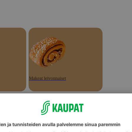
Makeat leivonnaiset