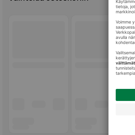
Ohita listaus