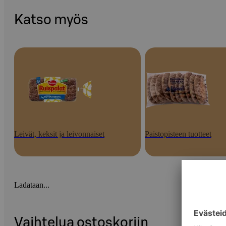
Katso myös
Leivät, keksit ja leivonnaiset
Paistopisteen tuotteet
Ladataan...
Vaihtelua ostoskoriin