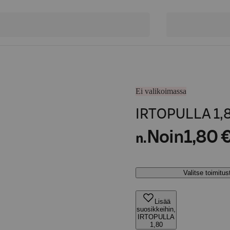
Ei valikoimassa
IRTOPULLA 1,
Noin
1,80 
n.
Valitse toimitu
Lisää
suosikkeihin,
IRTOPULLA
1,80