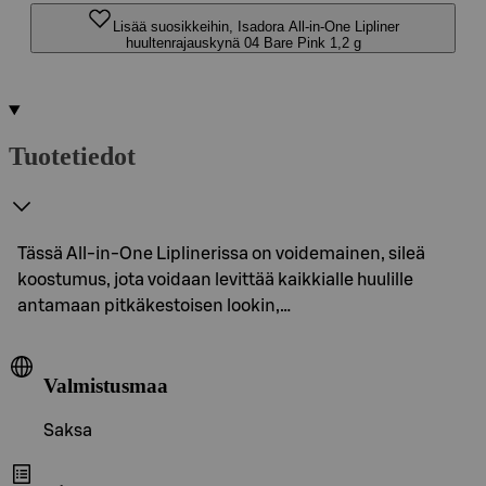
Lisää suosikkeihin, Isadora All-in-One Lipliner
huultenrajauskynä 04 Bare Pink 1,2 g
Tuotetiedot
Tässä All-in-One Liplinerissa on voidemainen, sileä
koostumus, jota voidaan levittää kaikkialle huulille
antamaan pitkäkestoisen lookin,…
Valmistusmaa
Saksa