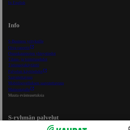
In English
Info
S-Business yrityksille
Oiva-raportit
Osuuskauppojen yhteystiedot
Tilaus- ja toimitusehdot
Tietosuojakäytäntö
Palvelun käyttöehdot
Saavutettavuus
Mobiilisovelluksen saavutettavuus
Mainostajalle
Muuta evästeasetuksia
S-ryhmän palvelut