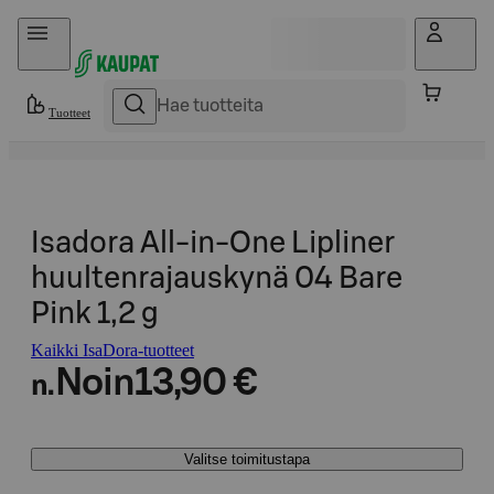
Hyppää sisältöön
Tuotteet
Isadora All-in-One Lipliner
huultenrajauskynä 04 Bare
Pink 1,2 g
Kaikki IsaDora-tuotteet
Noin
13,90 €
n.
Valitse toimitustapa