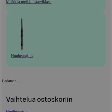
Meikit ja meikkaustarvikkeet
Huultenrajaus
Ladataan...
Vaihtelua ostoskoriin
Huultenrajaus