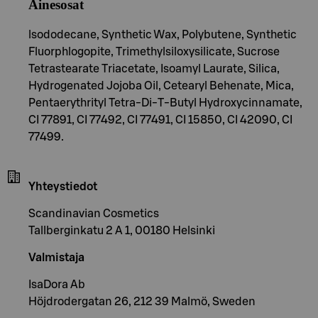
Ainesosat
lsododecane, Synthetic Wax, Polybutene, Synthetic
Fluorphlogopite, Trimethylsiloxysilicate, Sucrose
Tetrastearate Triacetate, Isoamyl Laurate, Silica,
Hydrogenated Jojoba Oil, Cetearyl Behenate, Mica,
Pentaerythrityl Tetra-Di-T-Butyl Hydroxycinnamate,
CI 77891, CI 77492, CI 77491, CI 15850, CI 42090, CI
77499.
Yhteystiedot
Scandinavian Cosmetics
Tallberginkatu 2 A 1, 00180 Helsinki
Valmistaja
IsaDora Ab
Höjdrodergatan 26, 212 39 Malmö, Sweden