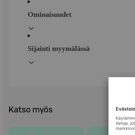
Ominaisuudet
Sijainti myymälässä
Katso myös