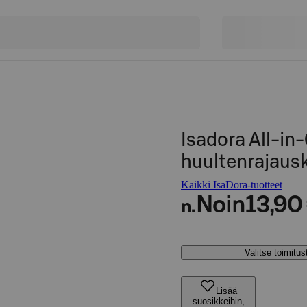
Isadora All-in-
huultenrajaus
Kaikki IsaDora-tuotteet
Noin
13,90
n.
Valitse toimitu
Lisää
suosikkeihin,