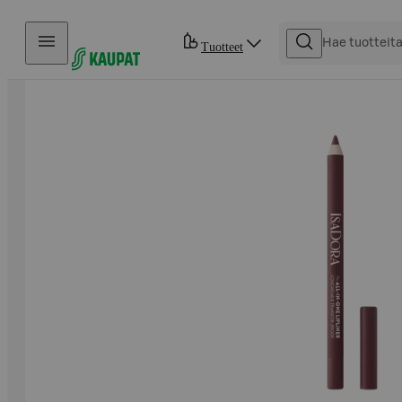
Hyppää sisältöön
Tuotteet