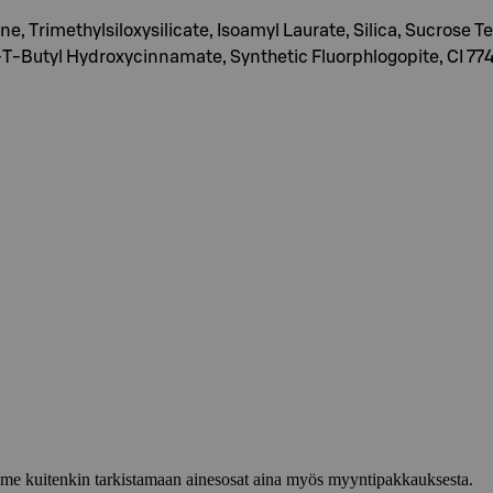
, Trimethylsiloxysilicate, Isoamyl Laurate, Silica, Sucrose T
T-Butyl Hydroxycinnamate, Synthetic Fluorphlogopite, CI 7749
lemme kuitenkin tarkistamaan ainesosat aina myös myyntipakkauksesta.