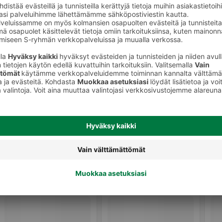
keet
Huultenrajaus