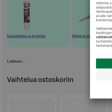
Kosmetiikka ja hygienia
Meikit ja meikkaustarvik
Ladataan...
Vaihtelua ostoskoriin
Ohita listaus