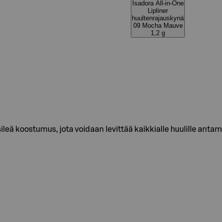
Isadora All-in-One
Lipliner
huultenrajauskynä
09 Mocha Mauve
1,2 g
ileä koostumus, jota voidaan levittää kaikkialle huulille anta