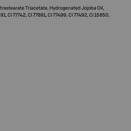
etrastearate Triacetate, Hydrogenated Jojoba Oil,
1, CI 77742, CI 77891, CI 77499, CI 77492, CI 15850.