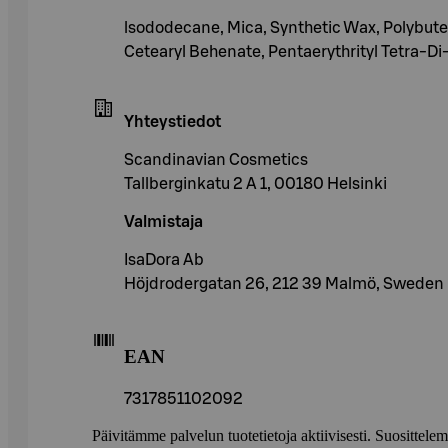
lsododecane, Mica, Synthetic Wax, Polybutene
Cetearyl Behenate, Pentaerythrityl Tetra-Di-
Yhteystiedot
Scandinavian Cosmetics
Tallberginkatu 2 A 1, 00180 Helsinki
Valmistaja
IsaDora Ab
Höjdrodergatan 26, 212 39 Malmö, Sweden
EAN
7317851102092
Päivitämme palvelun tuotetietoja aktiivisesti. Suositte