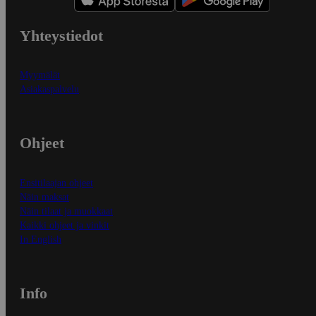
Yhteystiedot
Myymälät
Asiakaspalvelu
Ohjeet
Ensitilaajan ohjeet
Näin maksat
Näin tilaat ja muokkaat
Kaikki ohjeet ja vinkit
In English
Info