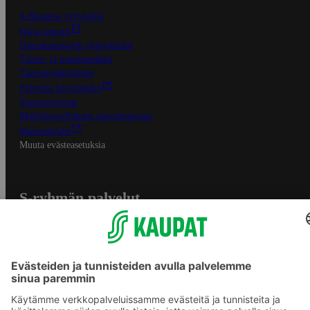
S-Business yrityksille
Oiva-raportit
Osuuskauppojen yhteystiedot
Tilaus- ja toimitusehdot
Tietosuojakäytäntö
Palvelun käyttöehdot
Saavutettavuus
Mobiilisovelluksen saavutettavuus
Mainostajalle
Muuta evästeasetuksia
S-ryhmän palvelut
S-ryhmä
Asiakasomistajuus
Yhteishyvä Ruoka -sovellus
S-ostoslista -sovellus
Prisma.fi