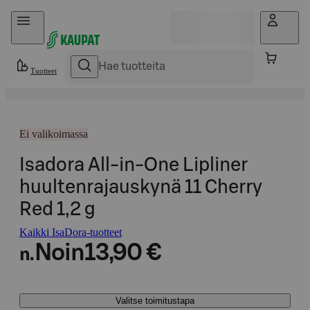
Hyppää sisältöön
Tuotteet
Ei valikoimassa
Isadora All-in-One Lipliner
huultenrajauskynä 11 Cherry
Red 1,2 g
Kaikki IsaDora-tuotteet
Noin
13,90 €
n.
Valitse toimitustapa