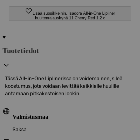
Lisää suosikkeihin, Isadora All-in-One Lipliner
huultenrajauskynä 11 Cherry Red 1,2 g
Tuotetiedot
Tässä All-in-One Liplinerissa on voidemainen, sileä
koostumus, jota voidaan levittää kaikkialle huulille
antamaan pitkäkestoisen lookin,…
Valmistusmaa
Saksa