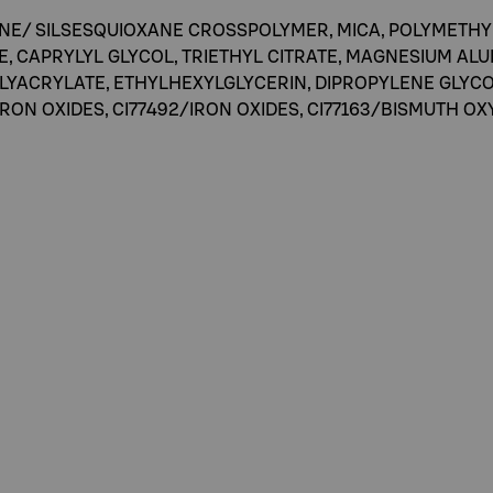
ONE/ SILSESQUIOXANE CROSSPOLYMER, MICA, POLYMETH
E, CAPRYLYL GLYCOL, TRIETHYL CITRATE, MAGNESIUM AL
OLYACRYLATE, ETHYLHEXYLGLYCERIN, DIPROPYLENE GLYC
1/IRON OXIDES, CI77492/IRON OXIDES, CI77163/BISMUTH 