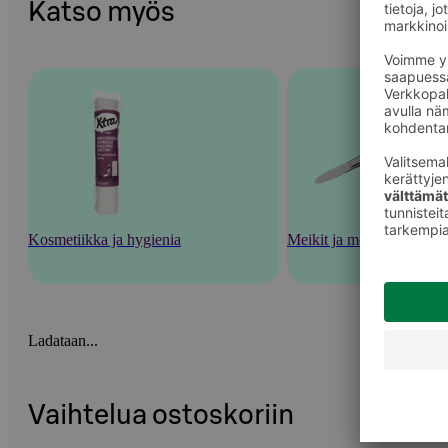
Katso myös
Kosmetiikka ja hygienia
Meikit ja meikkaustarvik
Ladataan...
Vaihtelua ostoskoriin