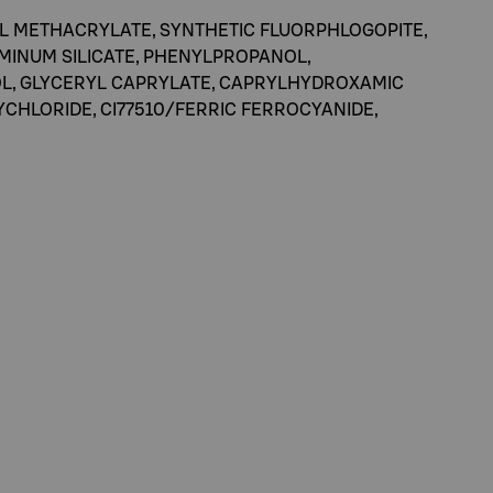
YL METHACRYLATE, SYNTHETIC FLUORPHLOGOPITE,
UMINUM SILICATE, PHENYLPROPANOL,
OL, GLYCERYL CAPRYLATE, CAPRYLHYDROXAMIC
OXYCHLORIDE, CI77510/FERRIC FERROCYANIDE,