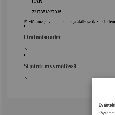
EAN
7317851237015
Päivitämme palvelun tuotetietoja aktiivisesti. Suositte
Ominaisuudet
Sijainti myymälässä