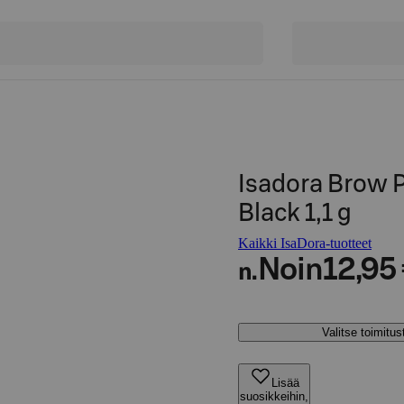
Isadora Brow 
Black 1,1 g
Kaikki IsaDora-tuotteet
Noin
12,95
n.
Valitse toimitu
Lisää
suosikkeihin,