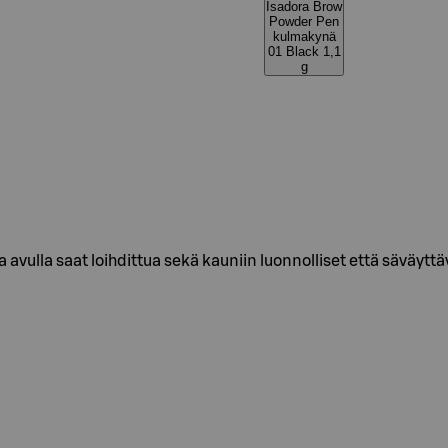
Isadora Brow
Powder Pen
kulmakynä
01 Black 1,1
g
vulla saat loihdittua sekä kauniin luonnolliset että säväyt