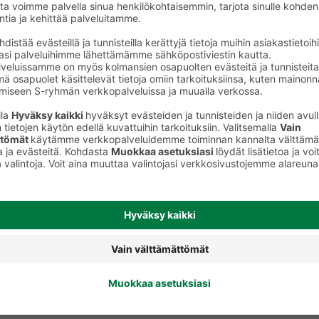
keet
Kulmameikkituotteet