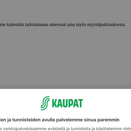
lemme kuitenkin tarkistamaan ainesosat aina myös myyntipakkauksesta.