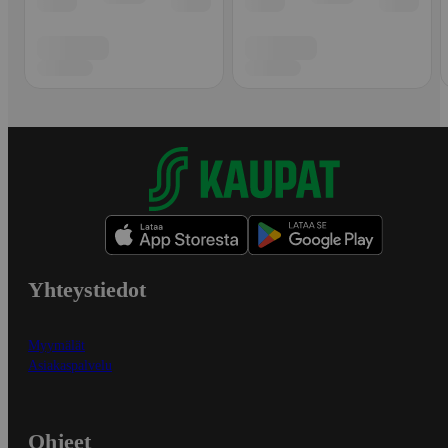
Yhteystiedot
Myymälät
Asiakaspalvelu
Ohjeet