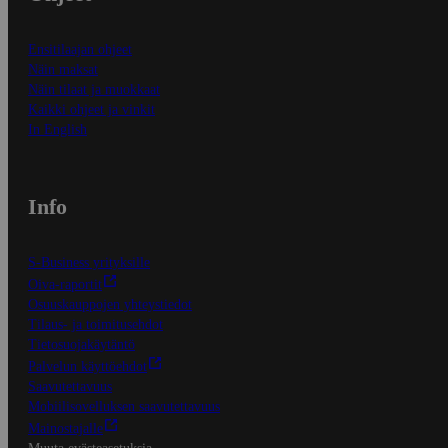
Ensitilaajan ohjeet
Näin maksat
Näin tilaat ja muokkaat
Kaikki ohjeet ja vinkit
In English
Info
S-Business yrityksille
Oiva-raportit
Osuuskauppojen yhteystiedot
Tilaus- ja toimitusehdot
Tietosuojakäytäntö
Palvelun käyttöehdot
Saavutettavuus
Mobiilisovelluksen saavutettavuus
Mainostajalle