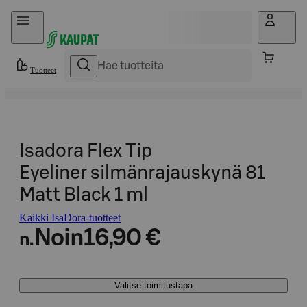
Hyppää sisältöön
Tuotteet
Isadora Flex Tip
Eyeliner silmänrajauskynä 81
Matt Black 1 ml
Kaikki IsaDora-tuotteet
Noin
16,90 €
n.
Valitse toimitustapa