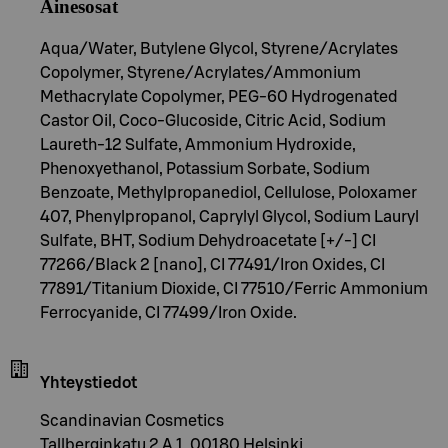
Ainesosat
Aqua/Water, Butylene Glycol, Styrene/Acrylates
Copolymer, Styrene/Acrylates/Ammonium
Methacrylate Copolymer, PEG-60 Hydrogenated
Castor Oil, Coco-Glucoside, Citric Acid, Sodium
Laureth-12 Sulfate, Ammonium Hydroxide,
Phenoxyethanol, Potassium Sorbate, Sodium
Benzoate, Methylpropanediol, Cellulose, Poloxamer
407, Phenylpropanol, Caprylyl Glycol, Sodium Lauryl
Sulfate, BHT, Sodium Dehydroacetate [+/-] CI
77266/Black 2 [nano], CI 77491/Iron Oxides, CI
77891/Titanium Dioxide, CI 77510/Ferric Ammonium
Ferrocyanide, CI 77499/Iron Oxide.
Yhteystiedot
Scandinavian Cosmetics
Tallberginkatu 2 A 1, 00180 Helsinki