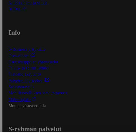
Kaikki ohjeet ja vinkit
In English
Info
S-Business yrityksille
Oiva-raportit
Osuuskauppojen yhteystiedot
Tilaus- ja toimitusehdot
Tietosuojakäytäntö
Palvelun käyttöehdot
Saavutettavuus
Mobiilisovelluksen saavutettavuus
Mainostajalle
Muuta evästeasetuksia
S-ryhmän palvelut