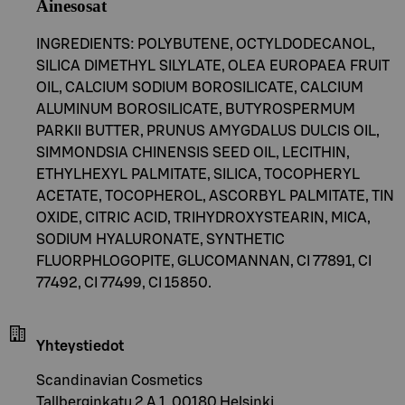
Ainesosat
INGREDIENTS: POLYBUTENE, OCTYLDODECANOL,
SILICA DIMETHYL SILYLATE, OLEA EUROPAEA FRUIT
OIL, CALCIUM SODIUM BOROSILICATE, CALCIUM
ALUMINUM BOROSILICATE, BUTYROSPERMUM
PARKII BUTTER, PRUNUS AMYGDALUS DULCIS OIL,
SIMMONDSIA CHINENSIS SEED OIL, LECITHIN,
ETHYLHEXYL PALMITATE, SILICA, TOCOPHERYL
ACETATE, TOCOPHEROL, ASCORBYL PALMITATE, TIN
OXIDE, CITRIC ACID, TRIHYDROXYSTEARIN, MICA,
SODIUM HYALURONATE, SYNTHETIC
FLUORPHLOGOPITE, GLUCOMANNAN, CI 77891, CI
77492, CI 77499, CI 15850.
Yhteystiedot
Scandinavian Cosmetics
Tallberginkatu 2 A 1, 00180 Helsinki