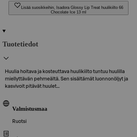
Lisää suosikkeihin, Isadora Glossy Lip Treat huulikiilto 66
Chocolate Ice 13 ml
Tuotetiedot
Huulia hoitava ja kosteuttava huulikiilto tuntuu huulilla
miellyttävän pehmeältä. Sen sisältämät luonnonöljyt ja
kasvivoit pitävät huulet…
Valmistusmaa
Ruotsi