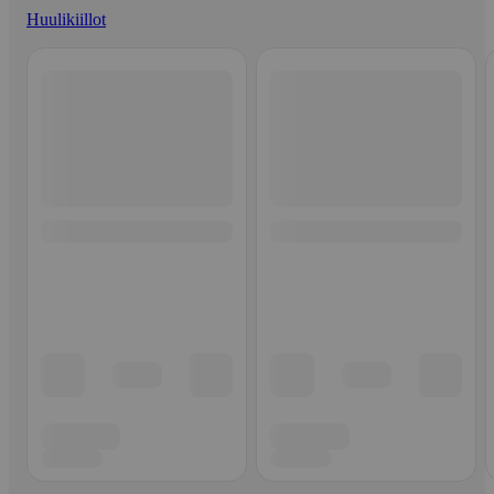
Huulikiillot
Ohita listaus