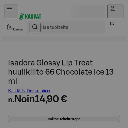
Hyppää sisältöön
Tuotteet
Isadora Glossy Lip Treat
huulikiilto 66 Chocolate Ice 13
ml
Kaikki IsaDora-tuotteet
Noin
14,90 €
n.
Valitse toimitustapa