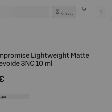
Kirjaudu
mpromise Lightweight Matte
evoide 3NC 10 ml
 €
stapa