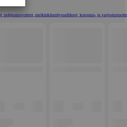
t, pohjustusvoiteet, meikinkiinnityssuihkeet, korostus- ja varjostustuotte