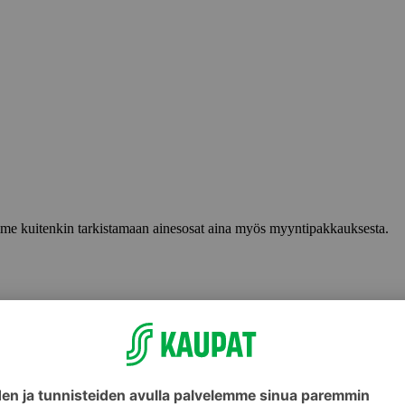
lemme kuitenkin tarkistamaan ainesosat aina myös myyntipakkauksesta.