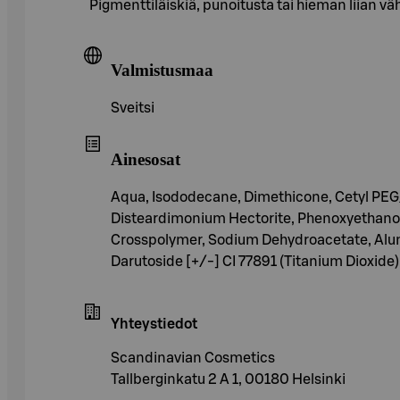
Pigmenttiläiskiä, punoitusta tai hieman liian 
Valmistusmaa
Sveitsi
Ainesosat
Aqua, Isododecane, Dimethicone, Cetyl PEG/
Disteardimonium Hectorite, Phenoxyethanol
Crosspolymer, Sodium Dehydroacetate, Alumin
Darutoside [+/-] CI 77891 (Titanium Dioxide),
Yhteystiedot
Scandinavian Cosmetics
Tallberginkatu 2 A 1, 00180 Helsinki