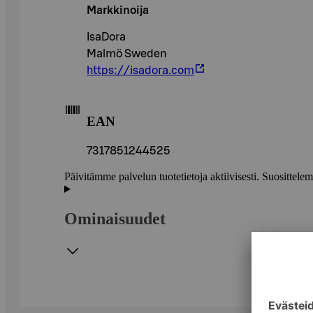
Markkinoija
IsaDora
Malmö Sweden
https://isadora.com
EAN
7317851244525
Päivitämme palvelun tuotetietoja aktiivisesti. Suositte
Ominaisuudet