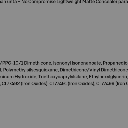
vähän unta – No Compromise Lightweight Matte Concealer para
PPG-10/1 Dimethicone, Isononyl Isononanoate, Propanediol, G
, Polymethylsilsesquioxane, Dimethicone/Vinyl Dimethicone
um Hydroxide, Triethoxycaprylylsilane, Ethylhexylglycerin, 
 CI 77492 (Iron Oxides), CI 77491 (Iron Oxides), CI 77499 (Iron 