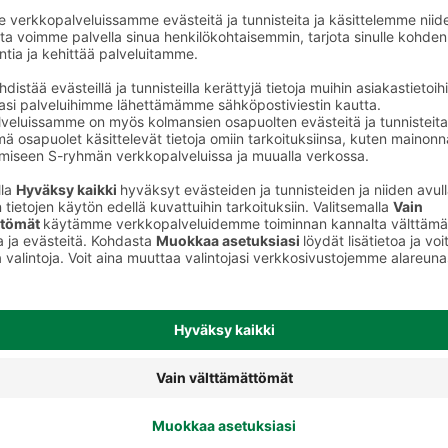
Peitevoiteet, pohjustusvoiteet,
keet
meikinkiinnityssuihkeet, korostus- ja
varjostustuotteet