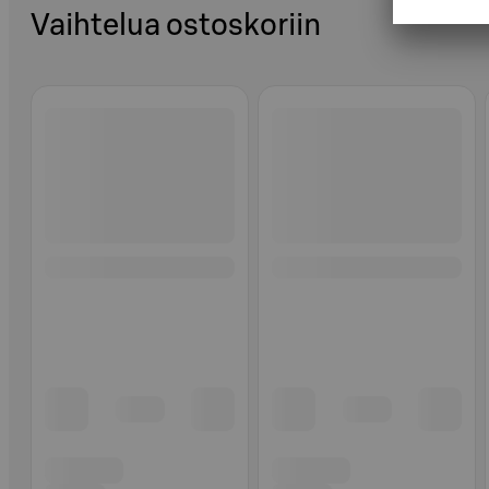
Vaihtelua ostoskoriin
Ohita listaus