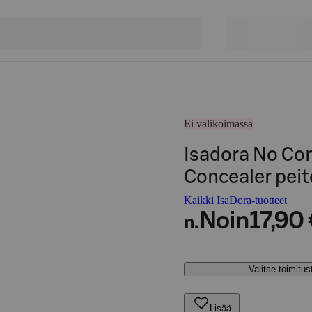
Ei valikoimassa
Isadora No Co
Concealer peit
Kaikki IsaDora-tuotteet
Noin
17,90
n.
Valitse toimitu
Lisää