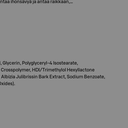
ntaa ihonsävyä ja antaa raikkaan,…
lycerin, Polyglyceryl-4 Isostearate,
 Crosspolymer, HDI/Trimethylol Hexyllactone
Albizia Julibrissin Bark Extract, Sodium Benzoate,
Oxides).