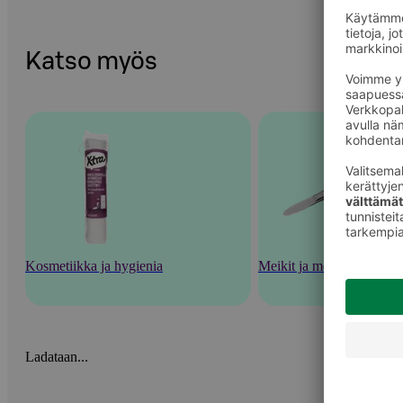
Katso myös
Kosmetiikka ja hygienia
Meikit ja meikkaustarvik
Ladataan...