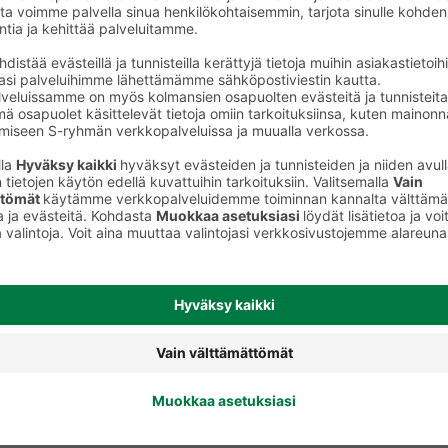
keet
Huulipunat