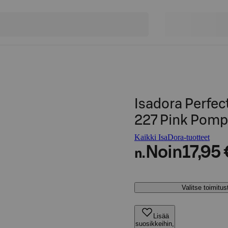
Isadora Perfec
227 Pink Pomp
Kaikki IsaDora-tuotteet
Noin
17,95 
n.
Valitse toimitu
Lisää
suosikkeihin,