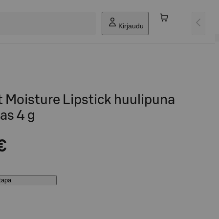
Kirjaudu
t Moisture Lipstick huulipuna
as 4 g
€
stapa