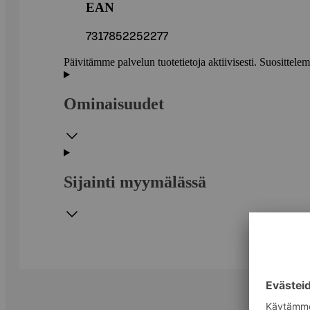
EAN
7317852252277
Päivitämme palvelun tuotetietoja aktiivisesti. Suositte
Ominaisuudet
Sijainti myymälässä