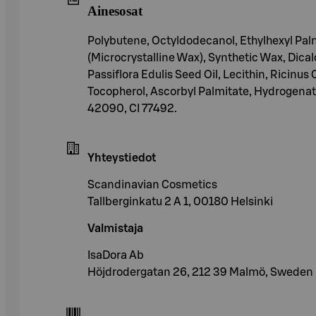
Ainesosat
Polybutene, Octyldodecanol, Ethylhexyl Palmi
(Microcrystalline Wax), Synthetic Wax, Dica
Passiflora Edulis Seed Oil, Lecithin, Ricin
Tocopherol, Ascorbyl Palmitate, Hydrogenated 
42090, CI 77492.
Yhteystiedot
Scandinavian Cosmetics
Tallberginkatu 2 A 1, 00180 Helsinki
Valmistaja
IsaDora Ab
Höjdrodergatan 26, 212 39 Malmö, Sweden