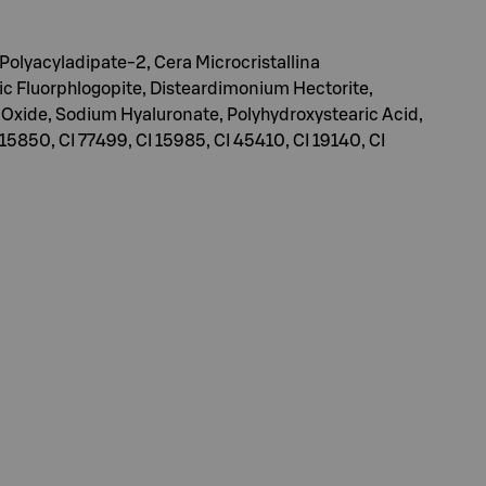
 Polyacyladipate-2, Cera Microcristallina
tic Fluorphlogopite, Disteardimonium Hectorite,
n Oxide, Sodium Hyaluronate, Polyhydroxystearic Acid,
 15850, CI 77499, CI 15985, CI 45410, CI 19140, CI