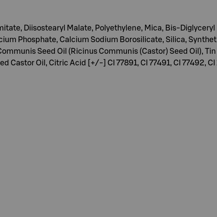
tate, Diisostearyl Malate, Polyethylene, Mica, Bis-Diglyceryl
lcium Phosphate, Calcium Sodium Borosilicate, Silica, Synthe
us Communis Seed Oil (Ricinus Communis (Castor) Seed Oil), Ti
Castor Oil, Citric Acid [+/-] CI 77891, CI 77491, CI 77492, CI