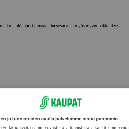
lemme kuitenkin tarkistamaan ainesosat aina myös myyntipakkauksesta.