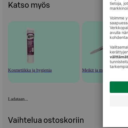
Katso myös
Kosmetiikka ja hygienia
Meikit ja meikkaustarvik
Ladataan...
Vaihtelua ostoskoriin