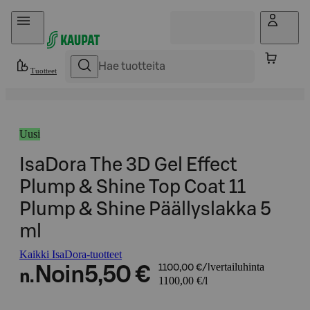
Hyppää sisältöön
Tuotteet
Uusi
IsaDora The 3D Gel Effect
Plump & Shine Top Coat 11
Plump & Shine Päällyslakka 5
ml
Kaikki IsaDora-tuotteet
vertailuhinta
Noin
5,50 €
1100,00 €/l
n.
1100,00 €/l