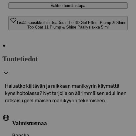
Valitse toimitustapa
Lisää suosikkeihin, IsaDora The 3D Gel Effect Plump & Shine
Top Coat 11 Plump & Shine Päällyslakka 5 ml
Tuotetiedot
Haluatko kiiltävän ja raikkaan manikyyrin käymättä
kynsihoitolassa? Nyt tarjolla on äärimmäisen edullinen
ratkaisu geelimäisen manikyyrin tekemiseen…
Valmistusmaa
Ranska