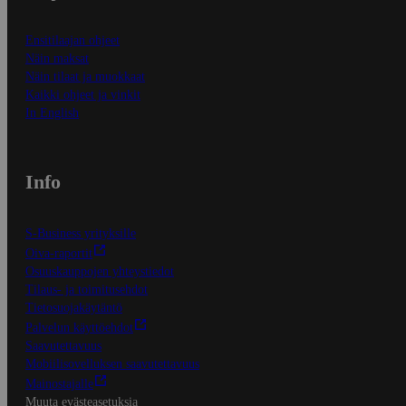
Ensitilaajan ohjeet
Näin maksat
Näin tilaat ja muokkaat
Kaikki ohjeet ja vinkit
In English
Info
S-Business yrityksille
Oiva-raportit
Osuuskauppojen yhteystiedot
Tilaus- ja toimitusehdot
Tietosuojakäytäntö
Palvelun käyttöehdot
Saavutettavuus
Mobiilisovelluksen saavutettavuus
Mainostajalle
Muuta evästeasetuksia