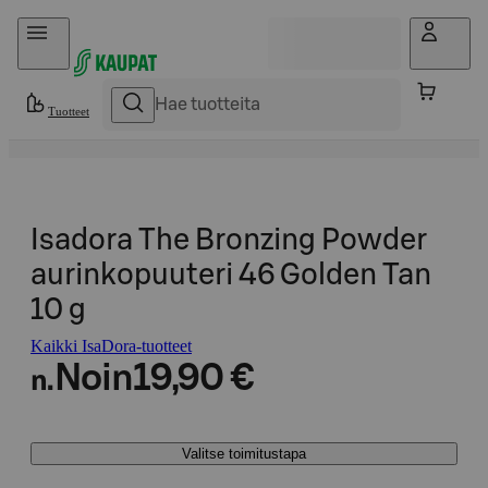
Hyppää sisältöön
Tuotteet
Isadora The Bronzing Powder
aurinkopuuteri 46 Golden Tan
10 g
Kaikki IsaDora-tuotteet
Noin
19,90 €
n.
Valitse toimitustapa