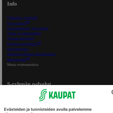
Info
S-Business yrityksille
Oiva-raportit
Osuuskauppojen yhteystiedot
Tilaus- ja toimitusehdot
Tietosuojakäytäntö
Palvelun käyttöehdot
Saavutettavuus
Mobiilisovelluksen saavutettavuus
Mainostajalle
Muuta evästeasetuksia
S-ryhmän palvelut
S-ryhmä
Asiakasomistajuus
Yhteishyvä Ruoka -sovellus