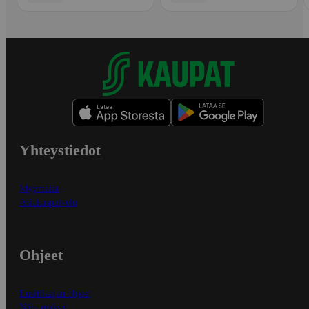
Yhteystiedot
Myymälät
Asiakaspalvelu
Ohjeet
Ensitilaajan ohjeet
Näin maksat