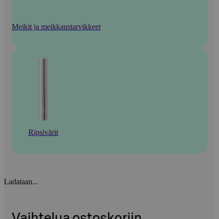
Meikit ja meikkaustarvikkeet
Ripsivärit
Ladataan...
Vaihtelua ostoskoriin