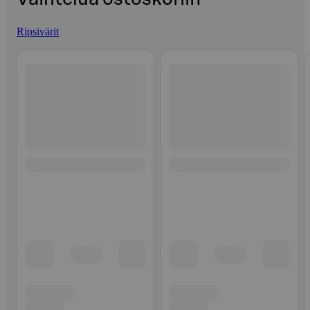
Ripsivärit
Ohita listaus