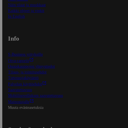
Näin tilaat ja muokkaat
Kaikki ohjeet ja vinkit
In English
Info
S-Business yrityksille
Oiva-raportit
Osuuskauppojen yhteystiedot
Tilaus- ja toimitusehdot
Tietosuojakäytäntö
Palvelun käyttöehdot
Saavutettavuus
Mobiilisovelluksen saavutettavuus
Mainostajalle
Muuta evästeasetuksia