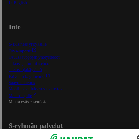
In English
Info
S-Business yrityksille
Oiva-raportit
Osuuskauppojen yhteystiedot
Tilaus- ja toimitusehdot
Tietosuojakäytäntö
Palvelun käyttöehdot
Saavutettavuus
Mobiilisovelluksen saavutettavuus
Mainostajalle
Muuta evästeasetuksia
S-ryhmän palvelut