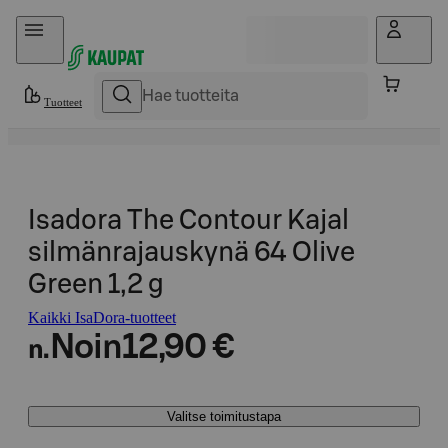
Hyppää sisältöön
Tuotteet
Isadora The Contour Kajal
silmänrajauskynä 64 Olive
Green 1,2 g
Kaikki IsaDora-tuotteet
Noin
12,90 €
n.
Valitse toimitustapa