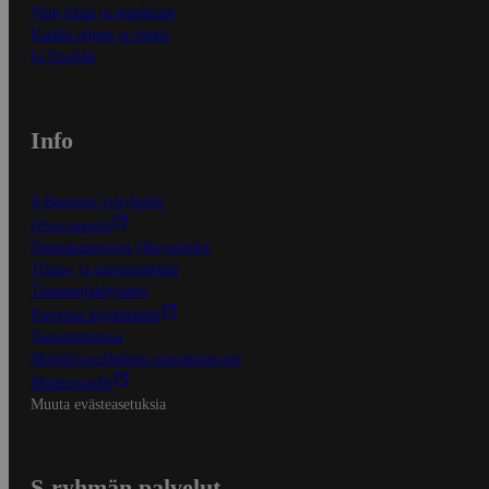
Näin tilaat ja muokkaat
Kaikki ohjeet ja vinkit
In English
Info
S-Business yrityksille
Oiva-raportit
Osuuskauppojen yhteystiedot
Tilaus- ja toimitusehdot
Tietosuojakäytäntö
Palvelun käyttöehdot
Saavutettavuus
Mobiilisovelluksen saavutettavuus
Mainostajalle
Muuta evästeasetuksia
S-ryhmän palvelut