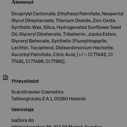
Ainesosat
Dicaprylyl Carbonate, Ethylhexyl Palmitate, Neopentyl
Glycol Diheptanoate, Titanium Dioxide, Zinc Oxide,
Synthetic Wax, Silica, Hydrogenated Sunflower Seed
Oil, Glyceryl Dibehenate, Tribehenin, Jojoba Esters,
Glyceryl Behenate, Synthetic |Fluorphlogopite,
Lecithin, Tocopherol, Disteardimonium Hectorite,
Ascorbyl Palmitate, Citric Acid, [+/-: CI 77492, CI
77491, CI 77499, CI 77891].
Yhteystiedot
Scandinavian Cosmetics
Tallberginkatu 2 A 1, 00180 Helsinki
Valmistaja
IsaDora Ab