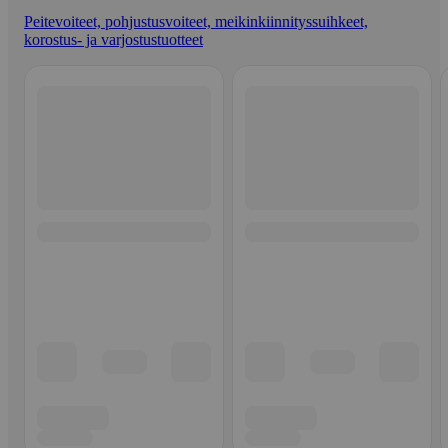
Peitevoiteet, pohjustusvoiteet, meikinkiinnityssuihkeet,
korostus- ja varjostustuotteet
Ohita listaus