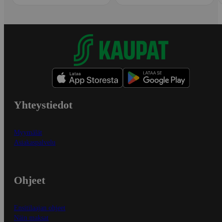
Yhteystiedot
Myymälät
Asiakaspalvelu
Ohjeet
Ensitilaajan ohjeet
Näin maksat