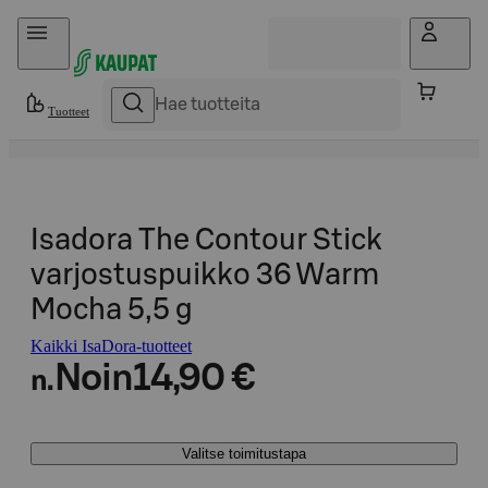
Hyppää sisältöön
Tuotteet
Isadora The Contour Stick
varjostuspuikko 36 Warm
Mocha 5,5 g
Kaikki IsaDora-tuotteet
Noin
14,90 €
n.
Valitse toimitustapa