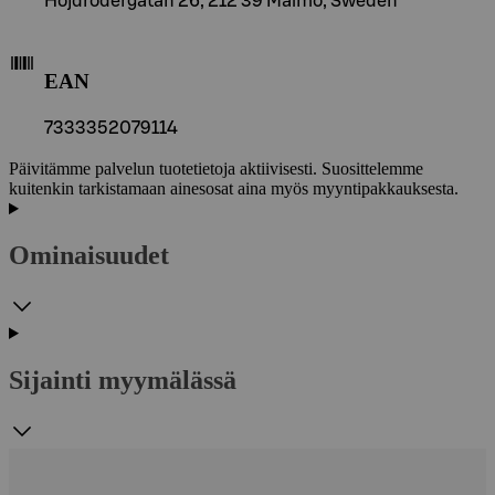
Höjdrodergatan 26, 212 39 Malmö, Sweden
EAN
7333352079114
Päivitämme palvelun tuotetietoja aktiivisesti. Suosittelemme
kuitenkin tarkistamaan ainesosat aina myös myyntipakkauksesta.
Ominaisuudet
Sijainti myymälässä