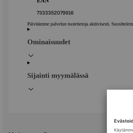
EAN
7333352079916
Päivitämme palvelun tuotetietoja aktiivisesti. Suositte
Ominaisuudet
Sijainti myymälässä