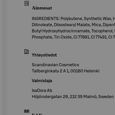
Ainesosat
INGREDIENTS: Polybutene, Synthetic Wax, Hy
Dilinoleate, Diisostearyl Malate, Mica, Dip
Butyl Hydroxyhydrocinnamate, Tocopherol, S
Phosphate, Tin Oxide, CI 77891, CI 77491, CI
Yhteystiedot
Scandinavian Cosmetics
Tallberginkatu 2 A 1, 00180 Helsinki
Valmistaja
IsaDora Ab
Höjdrodergatan 26, 212 39 Malmö, Sweden