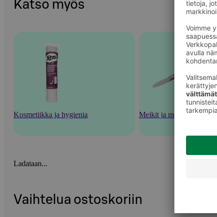
Katso myös
Kosmetiikka ja hygienia
Meikit ja meikkaustarvik
Ladataan...
Vaihtelua ostoskoriin