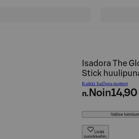
Isadora The Gl
Stick huulipun
Kaikki IsaDora-tuotteet
Noin
14,90
n.
Valitse toimitu
Lisää
suosikkeihin,