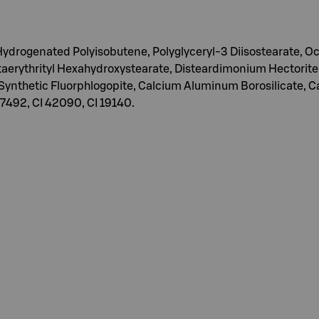
drogenated Polyisobutene, Polyglyceryl-3 Diisostearate, Oc
entaerythrityl Hexahydroxystearate, Disteardimonium Hectorite
ynthetic Fluorphlogopite, Calcium Aluminum Borosilicate, Cal
 77492, CI 42090, CI 19140.