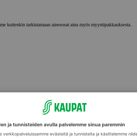
lemme kuitenkin tarkistamaan ainesosat aina myös myyntipakkauksesta.