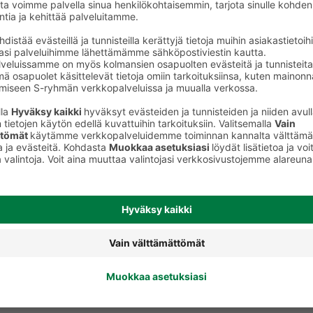
keet
Huulikiillot