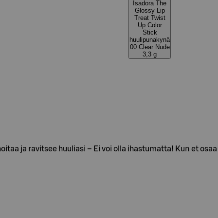
Isadora The
Glossy Lip
Treat Twist
Up Color
Stick
huulipunakynä
00 Clear Nude
3,3 g
oitaa ja ravitsee huuliasi – Ei voi olla ihastumatta! Kun et os