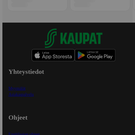
Yhteystiedot
Myymälät
Asiakaspalvelu
Ohjeet
Ensitilaajan ohjeet