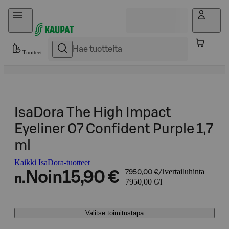
Hyppää sisältöön
Tuotteet
IsaDora The High Impact
Eyeliner 07 Confident Purple 1,7
ml
Kaikki IsaDora-tuotteet
vertailuhinta
Noin
15,90 €
7950,00 €/l
n.
7950,00 €/l
Valitse toimitustapa