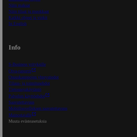
Näin maksat
Näin tilaat ja muokkaat
Kaikki ohjeet ja vinkit
In English
Info
S-Business yrityksille
Oiva-raportit
Osuuskauppojen yhteystiedot
Tilaus- ja toimitusehdot
Tietosuojakäytäntö
Palvelun käyttöehdot
Saavutettavuus
Mobiilisovelluksen saavutettavuus
Mainostajalle
Muuta evästeasetuksia