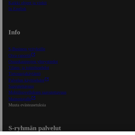
Kaikki ohjeet ja vinkit
In English
Info
S-Business yrityksille
Oiva-raportit
Osuuskauppojen yhteystiedot
Tilaus- ja toimitusehdot
Tietosuojakäytäntö
Palvelun käyttöehdot
Saavutettavuus
Mobiilisovelluksen saavutettavuus
Mainostajalle
Muuta evästeasetuksia
S-ryhmän palvelut