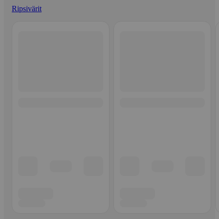
Ripsivärit
Ohita listaus