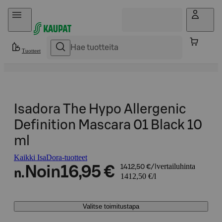
Hyppää sisältöön
Tuotteet
Isadora The Hypo Allergenic
Definition Mascara 01 Black 10
ml
Kaikki IsaDora-tuotteet
vertailuhinta
Noin
16,95 €
1412,50 €/l
n.
1412,50 €/l
Valitse toimitustapa