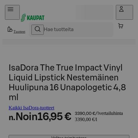
Hyppää sisältöön
Tuotteet
IsaDora The True Impact Vinyl
Liquid Lipstick Nestemäinen
Huulipuna 16 Unapologetic 4,8
ml
Kaikki IsaDora-tuotteet
vertailuhinta
Noin
16,95 €
3390,00 €/l
n.
3390,00 €/l