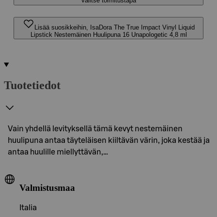
Valitse toimitustapa
Lisää suosikkeihin, IsaDora The True Impact Vinyl Liquid
Lipstick Nestemäinen Huulipuna 16 Unapologetic 4,8 ml
Tuotetiedot
Vain yhdellä levityksellä tämä kevyt nestemäinen
huulipuna antaa täyteläisen kiiltävän värin, joka kestää ja
antaa huulille miellyttävän,…
Valmistusmaa
Italia