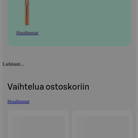
Huulipunat
Ladataan...
Vaihtelua ostoskoriin
Huulipunat
Ohita listaus