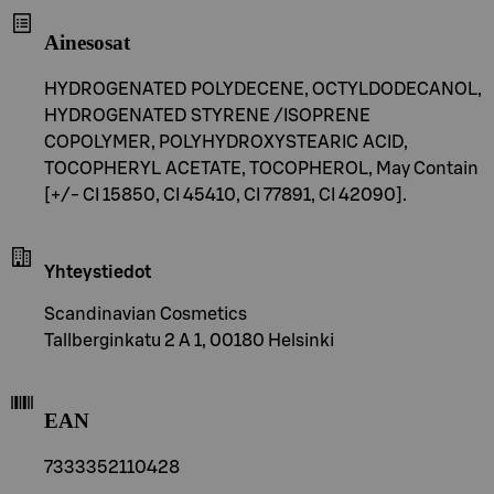
Ainesosat
HYDROGENATED POLYDECENE, OCTYLDODECANOL,
HYDROGENATED STYRENE /ISOPRENE
COPOLYMER, POLYHYDROXYSTEARIC ACID,
TOCOPHERYL ACETATE, TOCOPHEROL, May Contain
[+/- CI 15850, CI 45410, CI 77891, CI 42090].
Yhteystiedot
Scandinavian Cosmetics
Tallberginkatu 2 A 1, 00180 Helsinki
EAN
7333352110428