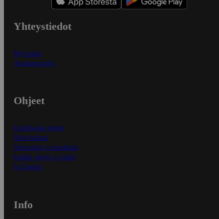
Yhteystiedot
Myymälät
Asiakaspalvelu
Ohjeet
Ensitilaajan ohjeet
Näin maksat
Näin tilaat ja muokkaat
Kaikki ohjeet ja vinkit
In English
Info