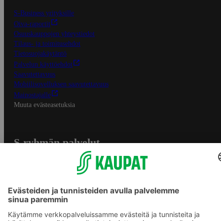
S-Business yrityksille
Oiva-raportit
Osuuskauppojen yhteystiedot
Tilaus- ja toimitusehdot
Tietosuojakäytäntö
Palvelun käyttöehdot
Saavutettavuus
Mobiilisovelluksen saavutettavuus
Mainostajalle
Muuta evästeasetuksia
S-ryhmän palvelut
S-ryhmä
Asiakasomistajuus
Yhteishyvä Ruoka -sovellus
S-ostoslista -sovellus
Prisma.fi