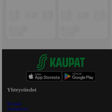
Yhteystiedot
Myymälät
Asiakaspalvelu