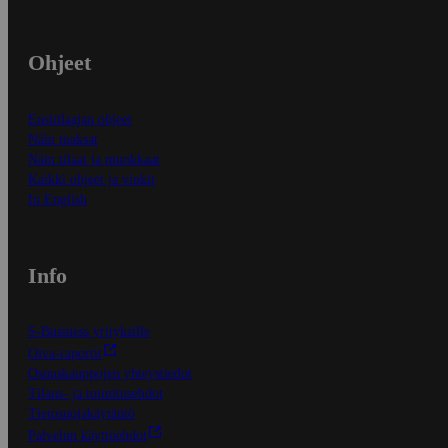
Ohjeet
Ensitilaajan ohjeet
Näin maksat
Näin tilaat ja muokkaat
Kaikki ohjeet ja vinkit
In English
Info
S-Business yrityksille
Oiva-raportit
Osuuskauppojen yhteystiedot
Tilaus- ja toimitusehdot
Tietosuojakäytäntö
Palvelun käyttöehdot