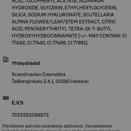
ACID, TOCOPHERYL ACETATE, ALUMINUM
HYDROXIDE, GLYCERIN, ETHYLHEXYLGLYCERIN,
SILICA, SODIUM HYALURONATE, SCUTELLARIA
ALPINA FLOWER/LEAF/STEM EXTRACT, CITRIC
ACID, PENTAERYTHRITYL TETRA-DI-T-BUTYL
HYDROXYHYDROCINNAMATE [+/- MAY CONTAIN: CI
77492, CI 77491, CI 77499, CI 77891].
Yhteystiedot
Scandinavian Cosmetics
Tallberginkatu 2 A 1, 00180 Helsinki
EAN
7333352098573
Päivitämme palvelun tuotetietoja aktiivisesti. Suosittelemme