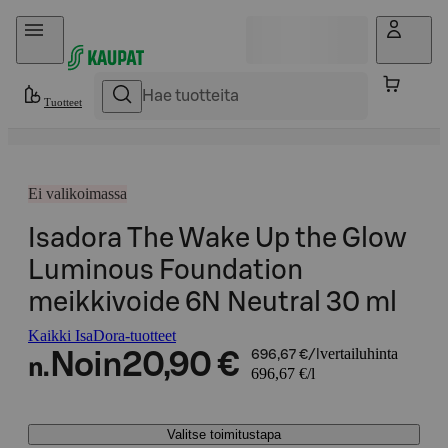
Hyppää sisältöön
Tuotteet
Ei valikoimassa
Isadora The Wake Up the Glow
Luminous Foundation
meikkivoide 6N Neutral 30 ml
Kaikki IsaDora-tuotteet
vertailuhinta
Noin
20,90 €
696,67 €/l
n.
696,67 €/l
Valitse toimitustapa