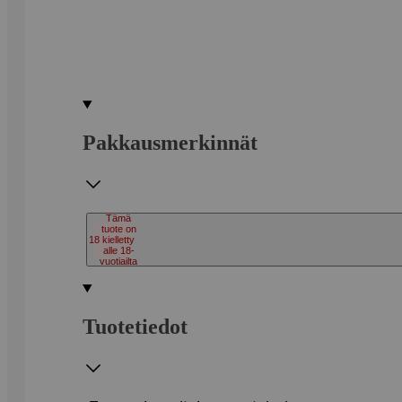
Pakkausmerkinnät
Tämä
tuote on
18
kielletty
alle 18-
vuotiailta
Tuotetiedot