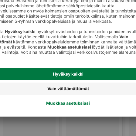
Ale-olut