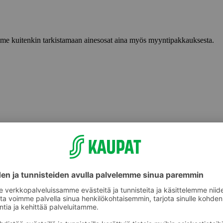
lemme kuitenkin tarkistamaan ainesosat aina myös myyntipakkauksesta.