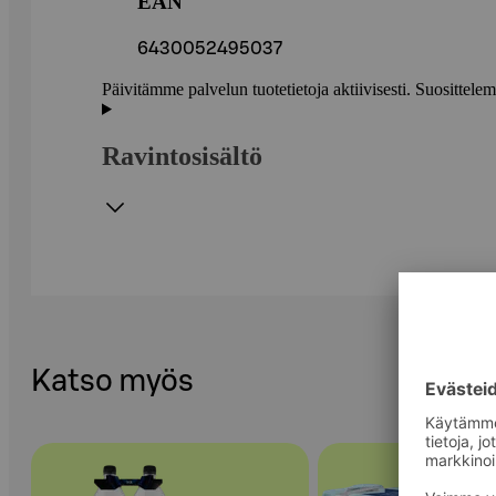
EAN
6430052495037
Päivitämme palvelun tuotetietoja aktiivisesti. Suositte
Ravintosisältö
Katso myös