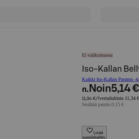
Ei valikoimassa
Iso-Kallan Bell
Kaikki Iso-Kallan Panimo -tu
Noin
5,14 €
n.
vertailuhinta 11,34 €
11,34 €/l
Sisältää pantin 0,15 €
Lisää
suosikkeihin,