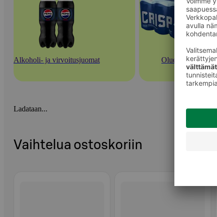
Alkoholi- ja virvoitusjuomat
Oluet
Ladataan...
Vaihtelua ostoskoriin
Ohita listaus