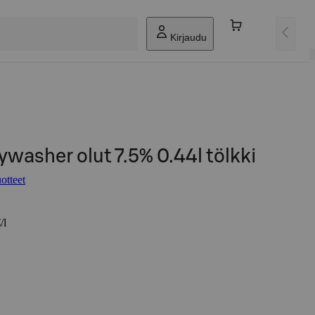
Kirjaudu
ywasher olut 7.5% 0.44l tölkki
otteet
/l