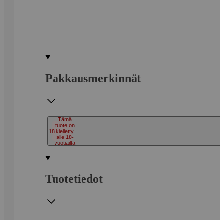
Pakkausmerkinnät
Tämä
tuote on
18
kielletty
alle 18-
vuotiailta
Tuotetiedot