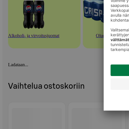
Alkoholi- ja virvoitusjuomat
Oluet
Ladataan...
Vaihtelua ostoskoriin
Ohita listaus