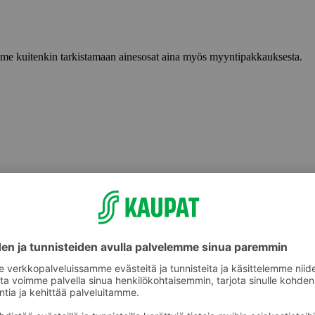
lemme kuitenkin tarkistamaan ainesosat aina myös myyntipakkauksesta.