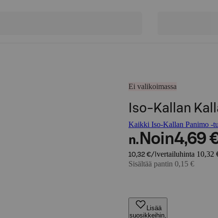
Ei valikoimassa
Iso-Kallan Kall
Kaikki Iso-Kallan Panimo -tu
Noin
4,69 
n.
vertailuhinta 10,32 €
10,32 €/l
Sisältää pantin 0,15 €
Lisää
suosikkeihin,