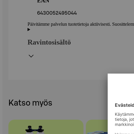
EAN
6430052495044
Päivitämme palvelun tuotetietoja aktiivisesti. Suositte
Ravintosisältö
Katso myös