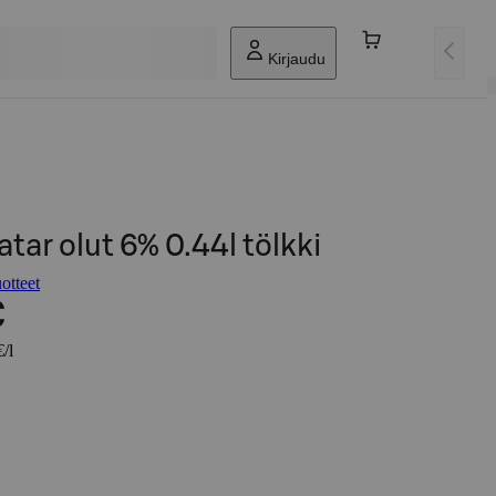
Kirjaudu
atar olut 6% 0.44l tölkki
otteet
€
/l