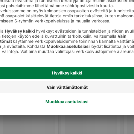
Ale-olut