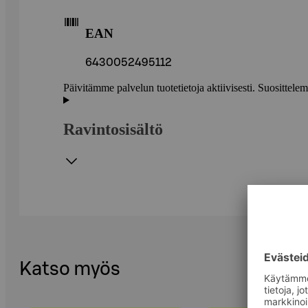
EAN
6430052495112
Päivitämme palvelun tuotetietoja aktiivisesti. Suositte
Ravintosisältö
Katso myös