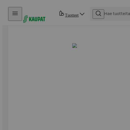
Hyppää sisältöön
Tuotteet