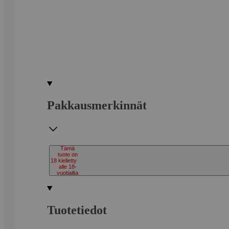
Pakkausmerkinnät
Tämä
tuote on
18
kielletty
alle 18-
vuotiailta
Tuotetiedot