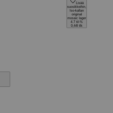
Lisää
suosikkeihin,
Iso-kallan
original
mosaic lager
4.7 til-%
0,44l tlk