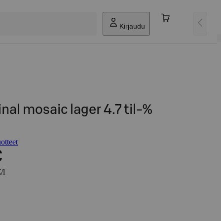
Kirjaudu
inal mosaic lager 4.7 til-%
otteet
€
/l