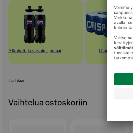
Alkoholi- ja virvoitusjuomat
Oluet
Ladataan...
Vaihtelua ostoskoriin
Ohita listaus