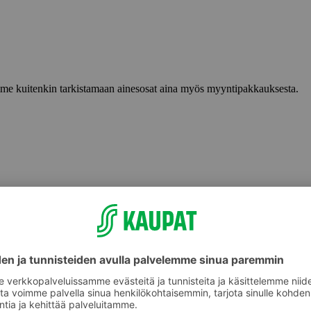
lemme kuitenkin tarkistamaan ainesosat aina myös myyntipakkauksesta.