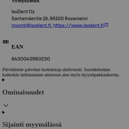
Yhteystiedot
IsoDent Oy
Santamäentie 19, 96100 Rovaniemi
myynti@isodent.fi
,
https://www.isodent.fi
EAN
6430043960230
Päivitämme palvelun tuotetietoja aktiivisesti. Suosittelemme
kuitenkin tarkistamaan ainesosat aina myös myyntipakkauksesta.
Ominaisuudet
Sijainti myymälässä