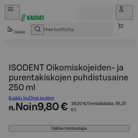
Hyppää sisältöön
Tuotteet
ISODENT Oikomiskojeiden- ja
purentakiskojen puhdistusaine
250 ml
Kaikki IsoDent-tuotteet
vertailuhinta 39,20
Noin
9,80 €
39,20 €/l
n.
€/l
Valitse toimitustapa