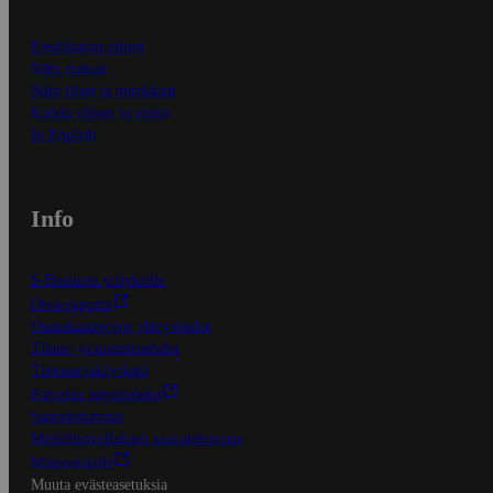
Ensitilaajan ohjeet
Näin maksat
Näin tilaat ja muokkaat
Kaikki ohjeet ja vinkit
In English
Info
S-Business yrityksille
Oiva-raportit
Osuuskauppojen yhteystiedot
Tilaus- ja toimitusehdot
Tietosuojakäytäntö
Palvelun käyttöehdot
Saavutettavuus
Mobiilisovelluksen saavutettavuus
Mainostajalle
Muuta evästeasetuksia