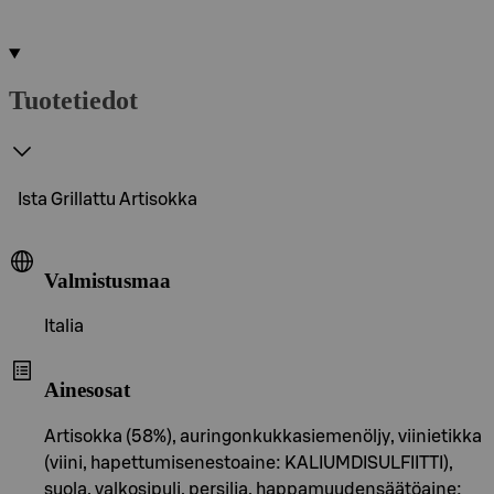
Tuotetiedot
Ista Grillattu Artisokka
Valmistusmaa
Italia
Ainesosat
Artisokka (58%), auringonkukkasiemenöljy, viinietikka
(viini, hapettumisenestoaine: KALIUMDISULFIITTI),
suola, valkosipuli, persilja, happamuudensäätöaine: