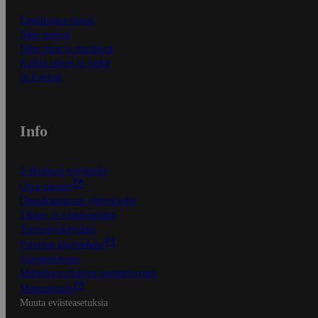
Ensitilaajan ohjeet
Näin maksat
Näin tilaat ja muokkaat
Kaikki ohjeet ja vinkit
In English
Info
S-Business yrityksille
Oiva-raportit
Osuuskauppojen yhteystiedot
Tilaus- ja toimitusehdot
Tietosuojakäytäntö
Palvelun käyttöehdot
Saavutettavuus
Mobiilisovelluksen saavutettavuus
Mainostajalle
Muuta evästeasetuksia