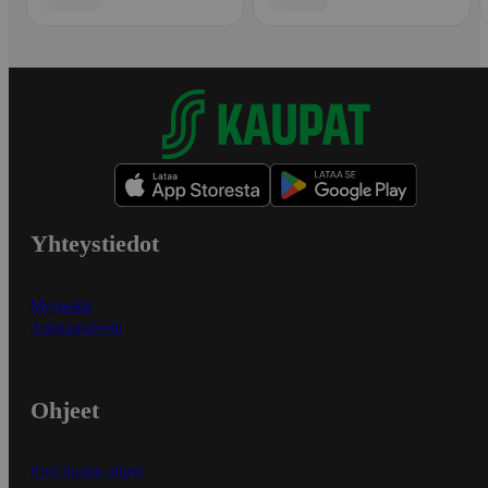
Yhteystiedot
Myymälät
Asiakaspalvelu
Ohjeet
Ensitilaajan ohjeet