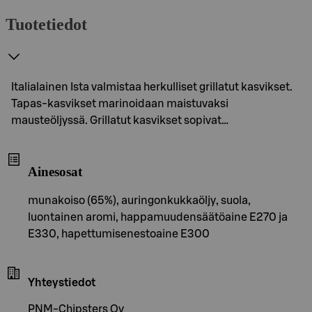
Tuotetiedot
Italialainen Ista valmistaa herkulliset grillatut kasvikset.
Tapas-kasvikset marinoidaan maistuvaksi
mausteöljyssä. Grillatut kasvikset sopivat…
Ainesosat
munakoiso (65%), auringonkukkaöljy, suola,
luontainen aromi, happamuudensäätöaine E270 ja
E330, hapettumisenestoaine E300
Yhteystiedot
PNM-Chipsters Oy