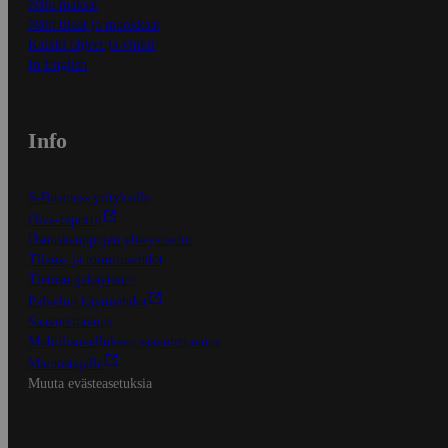
Näin maksat
Näin tilaat ja muokkaat
Kaikki ohjeet ja vinkit
In English
Info
S-Business yrityksille
Oiva-raportit
Osuuskauppojen yhteystiedot
Tilaus- ja toimitusehdot
Tietosuojakäytäntö
Palvelun käyttöehdot
Saavutettavuus
Mobiilisovelluksen saavutettavuus
Mainostajalle
Muuta evästeasetuksia