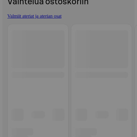
Vaihtelua ostoskoriin
Valmiit ateriat ja aterian osat
Ohita listaus