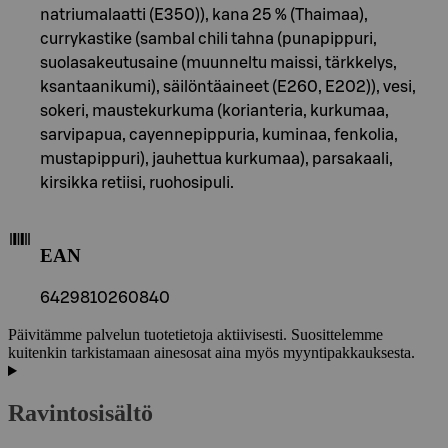
natriumalaatti (E350)), kana 25 % (Thaimaa),
currykastike (sambal chili tahna (punapippuri,
suolasakeutusaine (muunneltu maissi, tärkkelys,
ksantaanikumi), säilöntäaineet (E260, E202)), vesi,
sokeri, maustekurkuma (korianteria, kurkumaa,
sarvipapua, cayennepippuria, kuminaa, fenkolia,
mustapippuri), jauhettua kurkumaa), parsakaali,
kirsikka retiisi, ruohosipuli.
EAN
6429810260840
Päivitämme palvelun tuotetietoja aktiivisesti. Suosittelemme
kuitenkin tarkistamaan ainesosat aina myös myyntipakkauksesta.
Ravintosisältö