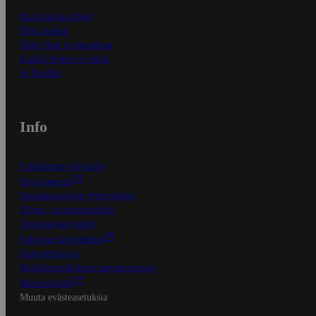
Ensitilaajan ohjeet
Näin maksat
Näin tilaat ja muokkaat
Kaikki ohjeet ja vinkit
In English
Info
S-Business yrityksille
Oiva-raportit
Osuuskauppojen yhteystiedot
Tilaus- ja toimitusehdot
Tietosuojakäytäntö
Palvelun käyttöehdot
Saavutettavuus
Mobiilisovelluksen saavutettavuus
Mainostajalle
Muuta evästeasetuksia