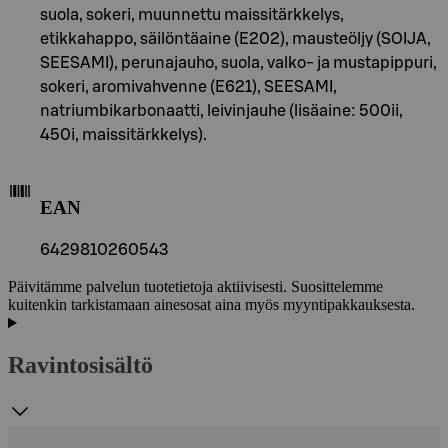
suola, sokeri, muunnettu maissitärkkelys,
etikkahappo, säilöntäaine (E202), mausteöljy (SOIJA,
SEESAMI), perunajauho, suola, valko- ja mustapippuri,
sokeri, aromivahvenne (E621), SEESAMI,
natriumbikarbonaatti, leivinjauhe (lisäaine: 500ii,
450i, maissitärkkelys).
EAN
6429810260543
Päivitämme palvelun tuotetietoja aktiivisesti. Suosittelemme
kuitenkin tarkistamaan ainesosat aina myös myyntipakkauksesta.
Ravintosisältö