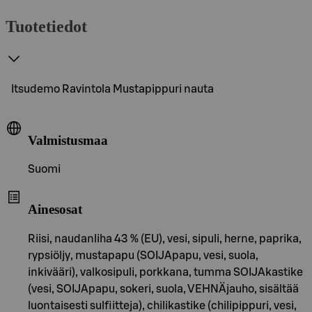
Tuotetiedot
Itsudemo Ravintola Mustapippuri nauta
Valmistusmaa
Suomi
Ainesosat
Riisi, naudanliha 43 % (EU), vesi, sipuli, herne, paprika,
rypsiöljy, mustapapu (SOIJApapu, vesi, suola,
inkivääri), valkosipuli, porkkana, tumma SOIJAkastike
(vesi, SOIJApapu, sokeri, suola, VEHNÄjauho, sisältää
luontaisesti sulfiitteja), chilikastike (chilipippuri, vesi,