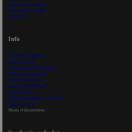
Näin tilaat ja muokkaat
Kaikki ohjeet ja vinkit
In English
Info
S-Business yrityksille
Oiva-raportit
Osuuskauppojen yhteystiedot
Tilaus- ja toimitusehdot
Tietosuojakäytäntö
Palvelun käyttöehdot
Saavutettavuus
Mobiilisovelluksen saavutettavuus
Mainostajalle
Muuta evästeasetuksia