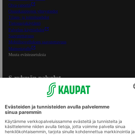
Oiva-raportit
Osuuskauppojen yhteystiedot
Tilaus- ja toimitusehdot
Tietosuojakäytäntö
Palvelun käyttöehdot
Saavutettavuus
Mobiilisovelluksen saavutettavuus
Mainostajalle
Muuta evästeasetuksia
S-ryhmän palvelut
S-ryhmä
Asiakasomistajuus
Yhteishyvä Ruoka -sovellus
S-ostoslista -sovellus
Prisma.fi
Sokos.fi