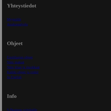
Yhteystiedot
Myymälät
Asiakaspalvelu
Ohjeet
Ensitilaajan ohjeet
Näin maksat
Näin tilaat ja muokkaat
Kaikki ohjeet ja vinkit
In English
Info
S-Business yrityksille