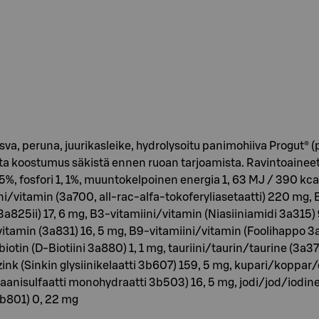
, peruna, juurikasleike, hydrolysoitu panimohiiva Progut® (pa
sta koostumus säkistä ennen ruoan tarjoamista. Ravintoaineet:
5%, fosfori 1, 1%, muuntokelpoinen energia 1, 63 MJ / 390 kc
ni/vitamin (3a700, all-rac-alfa-tokoferyliasetaatti) 220 mg,
i 3a825ii) 17, 6 mg, B3-vitamiini/vitamin (Niasiiniamidi 3a31
itamin (3a831) 16, 5 mg, B9-vitamiini/vitamin (Foolihappo 3
biotin (D-Biotiini 3a880) 1, 1 mg, tauriini/taurin/taurine (3a3
nk (Sinkin glysiinikelaatti 3b607) 159, 5 mg, kupari/koppar/
ulfaatti monohydraatti 3b503) 16, 5 mg, jodi/jod/iodine 
3b801) 0, 22 mg