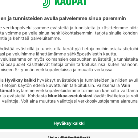
Koiran kuivaruoka