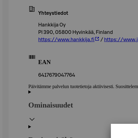
Yhteystiedot
Hankkija Oy
PI 390, 05800 Hyvinkää, Finland
https://www.hankkija.fi
/
https://www.ja
EAN
6417679047764
Päivitämme palvelun tuotetietoja aktiivisesti. Suositte
Ominaisuudet