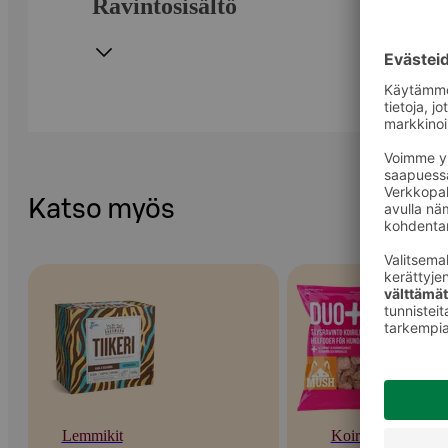
Ravintosisältö
Katso myös
Lemmikit
Koirat