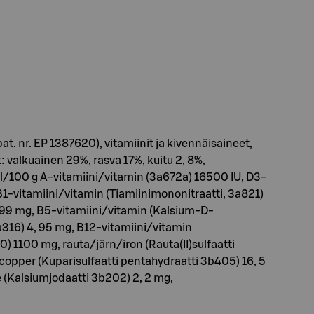
t. nr. EP 1387620), vitamiinit ja kivennäisaineet,
 valkuainen 29%, rasva 17%, kuitu 2, 8%,
al/100 g A-vitamiini/vitamin (3a672a) 16500 IU, D3-
 B1-vitamiini/vitamin (Tiamiinimononitraatti, 3a821)
5) 99 mg, B5-vitamiini/vitamin (Kalsium-D-
a316) 4, 95 mg, B12-vitamiini/vitamin
70) 1100 mg, rauta/järn/iron (Rauta(II)sulfaatti
copper (Kuparisulfaatti pentahydraatti 3b405) 16, 5
(Kalsiumjodaatti 3b202) 2, 2 mg,