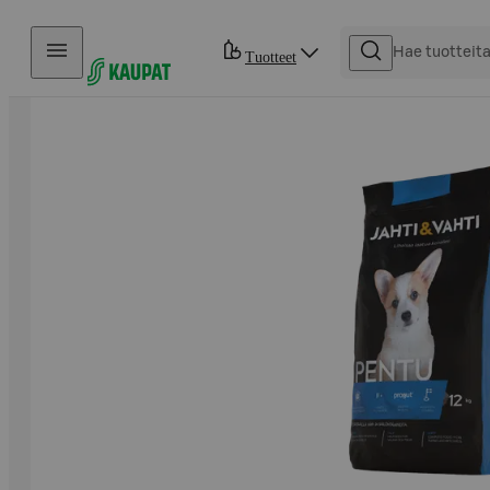
Hyppää sisältöön
Tuotteet