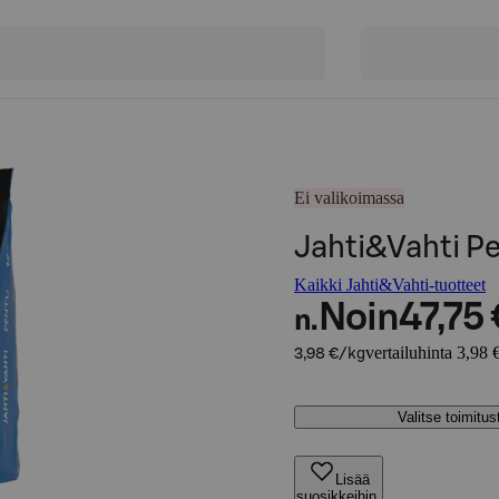
Ei valikoimassa
Jahti&Vahti Pe
Kaikki Jahti&Vahti-tuotteet
Noin
47,75 
n.
vertailuhinta 3,98 
3,98 €/kg
Valitse toimitu
Lisää
suosikkeihin,