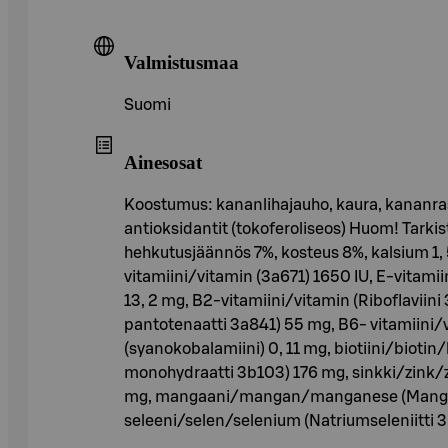
Valmistusmaa
Suomi
Ainesosat
Koostumus: kananlihajauho, kaura, kananrasva
antioksidantit (tokoferoliseos) Huom! Tarki
hehkutusjäännös 7%, kosteus 8%, kalsium 1, 
vitamiini/vitamin (3a671) 1650 IU, E-vitamii
13, 2 mg, B2-vitamiini/vitamin (Riboflaviin
pantotenaatti 3a841) 55 mg, B6- vitamiini/v
(syanokobalamiini) 0, 11 mg, biotiini/biotin/
monohydraatti 3b103) 176 mg, sinkki/zink/zi
mg, mangaani/mangan/manganese (Mangaanis
seleeni/selen/selenium (Natriumseleniitti 