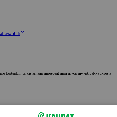
htivahti.fi
lemme kuitenkin tarkistamaan ainesosat aina myös myyntipakkauksesta.