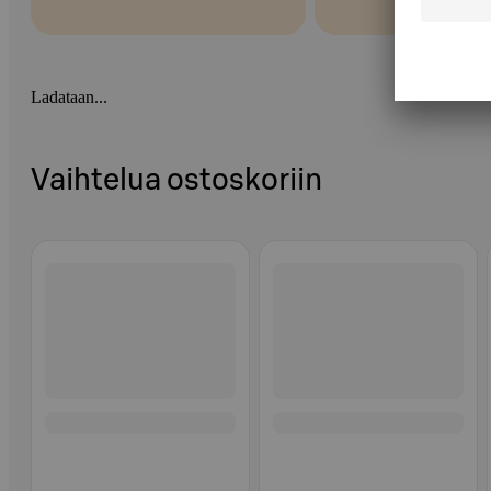
Ladataan...
Vaihtelua ostoskoriin
Ohita listaus