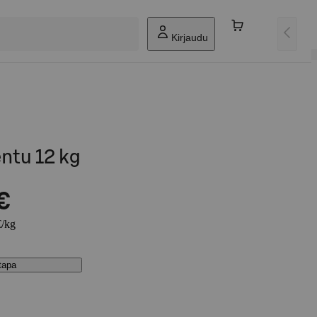
Kirjaudu
ntu 12 kg
€
€/kg
stapa