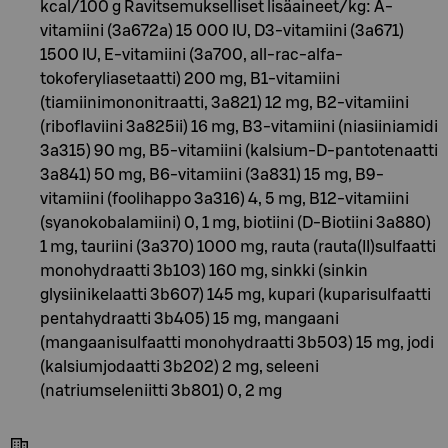
kcal/100 g Ravitsemukselliset lisäaineet/kg: A-
vitamiini (3a672a) 15 000 IU, D3-vitamiini (3a671)
1500 IU, E-vitamiini (3a700, all-rac-alfa-
tokoferyliasetaatti) 200 mg, B1-vitamiini
(tiamiinimononitraatti, 3a821) 12 mg, B2-vitamiini
(riboflaviini 3a825ii) 16 mg, B3-vitamiini (niasiiniamidi
3a315) 90 mg, B5-vitamiini (kalsium-D-pantotenaatti
3a841) 50 mg, B6-vitamiini (3a831) 15 mg, B9-
vitamiini (foolihappo 3a316) 4, 5 mg, B12-vitamiini
(syanokobalamiini) 0, 1 mg, biotiini (D-Biotiini 3a880)
1 mg, tauriini (3a370) 1000 mg, rauta (rauta(II)sulfaatti
monohydraatti 3b103) 160 mg, sinkki (sinkin
glysiinikelaatti 3b607) 145 mg, kupari (kuparisulfaatti
pentahydraatti 3b405) 15 mg, mangaani
(mangaanisulfaatti monohydraatti 3b503) 15 mg, jodi
(kalsiumjodaatti 3b202) 2 mg, seleeni
(natriumseleniitti 3b801) 0, 2 mg