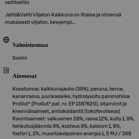
vaihtoehto
Jahti&Vahti Viljaton Kalkkuna on lihaisa ja nimensä
mukaisesti viljaton, kevyempi…
Valmistusmaa
Suomi
Ainesosat
Koostumus: kalkkunajauho (39%), peruna, herne,
kananrasva, juurikasleike, hydrolysoitu panimohiiva
ProGut® (ProGut® pat. nr. EP 1387620), vitamiinit ja
kivennäisaineet, antioksidantit (tokoferoliseos)
Ravintoaineet: valkuainen 28%, rasva 12%, kuitu 1, 9%,
hehkutusjäännös 9%, kosteus 8%, kalsium 1, 9%,
fosfori 1, 2%, muuntokelpoinen energia 1, 5 MJ / 368