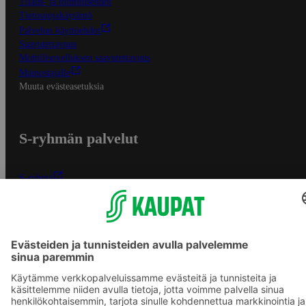
Tilaus- ja toimitusehdot
Tietosuojakäytäntö
Palvelun käyttöehdot
Saavutettavuus
Mobiilisovelluksen saavutettavuus
Mainostajalle
Muuta evästeasetuksia
S-ryhmän palvelut
S-ryhmä
Asiakasomistajuus
Yhteishyvä Ruoka -sovellus
S-ostoslista -sovellus
Prisma.fi
Sokos.fi
S-Pankki
Yhteishyvä
Sokos Hotels