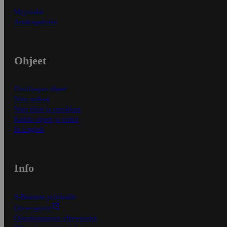
Myymälät
Asiakaspalvelu
Ohjeet
Ensitilaajan ohjeet
Näin maksat
Näin tilaat ja muokkaat
Kaikki ohjeet ja vinkit
In English
Info
S-Business yrityksille
Oiva-raportit
Osuuskauppojen yhteystiedot