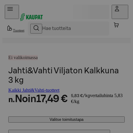
Hyppää sisältöön
Tuotteet
Ei valikoimassa
Jahti&Vahti Viljaton Kalkkuna
3 kg
Kaikki Jahti&Vahti-tuotteet
vertailuhinta 5,83
Noin
17,49 €
5,83 €/kg
n.
€/kg
Valitse toimitustapa