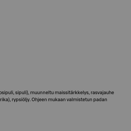
ipuli, sipuli), muunneltu maissitärkkelys, rasvajauhe
prika), rypsiöljy. Ohjeen mukaan valmistetun padan