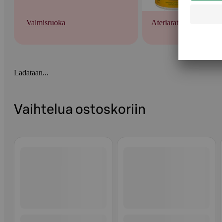
Valmisruoka
Ateriaratkaisut
Ladataan...
Vaihtelua ostoskoriin
Ohita listaus