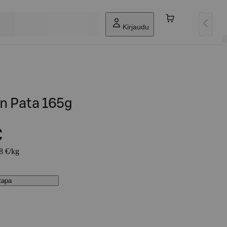
Kirjaudu
an Pata 165g
€
48 €/kg
stapa