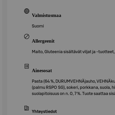
Valmistusmaa
Suomi
Allergeenit
Maito, Gluteenia sisältävät viljat ja -tuottee
Ainesosat
Pasta (64 %, DURUMVEHNÄjauho, VEHNÄkuitu, v
(palmu RSPO SG), sokeri, porkkana, suola, hi
suolapitoisuus on n. 0, 7 %. Tuote saattaa sis
Yhteystiedot