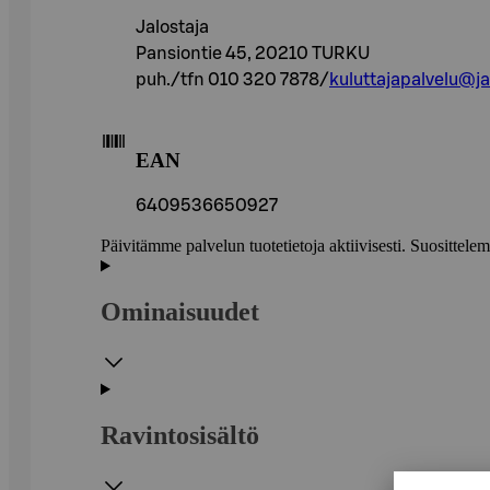
Jalostaja
Pansiontie 45, 20210 TURKU
puh./tfn 010 320 7878/
kuluttajapalvelu@jal
EAN
6409536650927
Päivitämme palvelun tuotetietoja aktiivisesti. Suositte
Ominaisuudet
Ravintosisältö