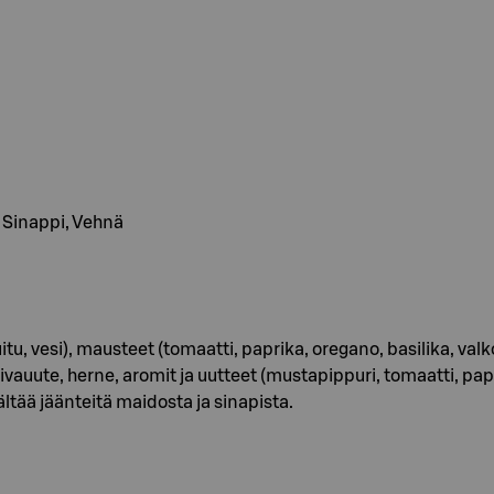
t, Sinappi, Vehnä
esi), mausteet (tomaatti, paprika, oregano, basilika, valkos
ivauute, herne, aromit ja uutteet (mustapippuri, tomaatti, pa
ältää jäänteitä maidosta ja sinapista.