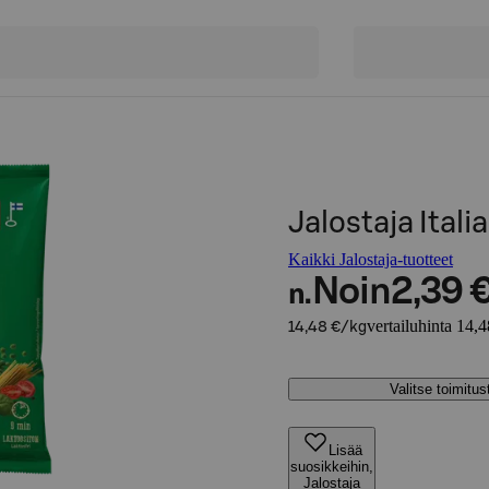
Jalostaja Itali
Kaikki Jalostaja-tuotteet
Noin
2,39 
n.
vertailuhinta 14,
14,48 €/kg
Valitse toimitu
Lisää
suosikkeihin,
Jalostaja