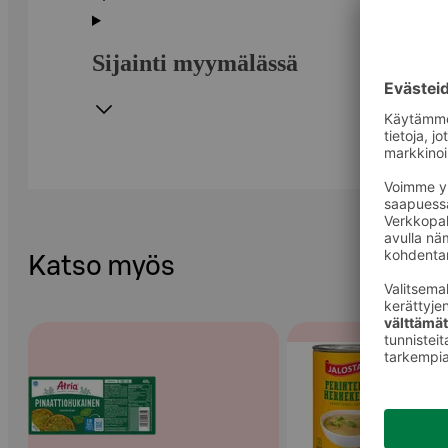
Sijainti myymälässä
Katso myös