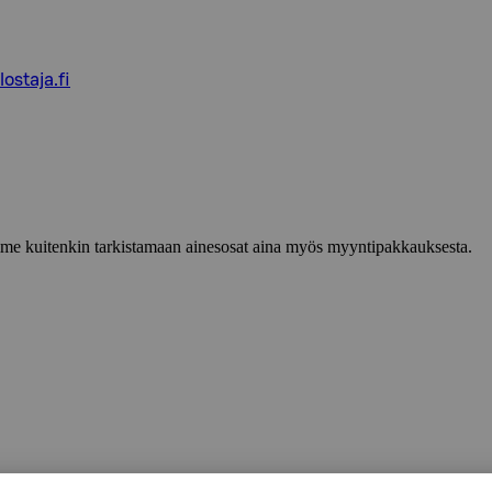
ostaja.fi
lemme kuitenkin tarkistamaan ainesosat aina myös myyntipakkauksesta.