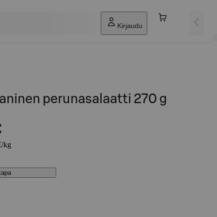
Kirjaudu
aninen perunasalaatti 270 g
€
€/kg
stapa