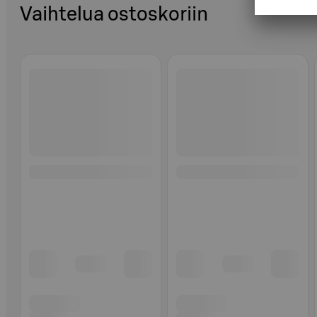
Vaihtelua ostoskoriin
Ohita listaus