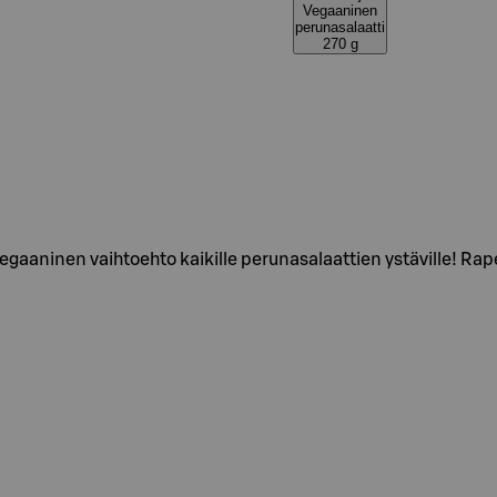
Vegaaninen
perunasalaatti
270 g
gaaninen vaihtoehto kaikille perunasalaattien ystäville! Rape