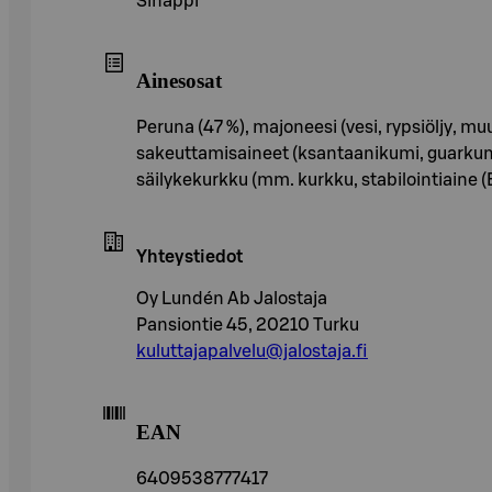
Sinappi
Ainesosat
Peruna (47 %), majoneesi (vesi, rypsiöljy, 
sakeuttamisaineet (ksantaanikumi, guarkumi
säilykekurkku (mm. kurkku, stabilointiaine (E
Yhteystiedot
Oy Lundén Ab Jalostaja
Pansiontie 45, 20210 Turku
kuluttajapalvelu@jalostaja.fi
EAN
6409538777417