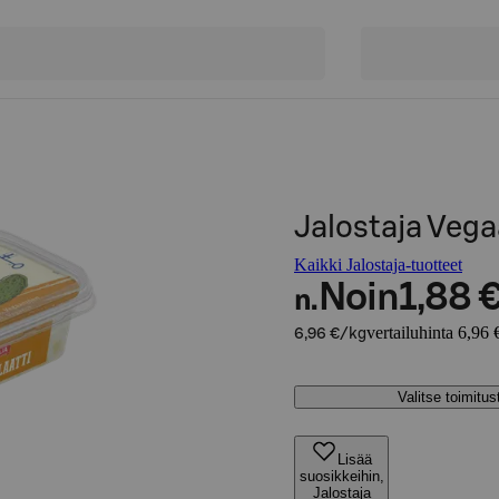
Jalostaja Vega
Kaikki Jalostaja-tuotteet
Noin
1,88 
n.
vertailuhinta 6,96 
6,96 €/kg
Valitse toimitu
Lisää
suosikkeihin,
Jalostaja