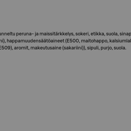
muunneltu peruna- ja maissitärkkelys, sokeri, etikka, suola, 
), happamuudensäätöaineet (E500, maitohappo, kalsiumlaktaa
509), aromit, makeutusaine (sakariini)), sipuli, purjo, suola.