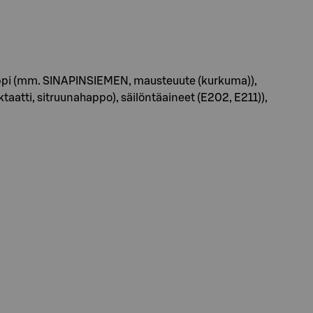
sinappi (mm. SINAPINSIEMEN, mausteuute (kurkuma)),
tti, sitruunahappo), säilöntäaineet (E202, E211)),