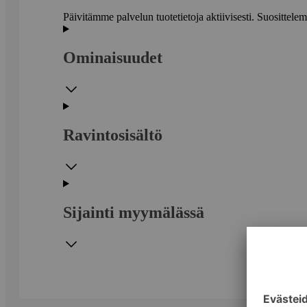
Päivitämme palvelun tuotetietoja aktiivisesti. Suositte
Ominaisuudet
Ravintosisältö
Sijainti myymälässä