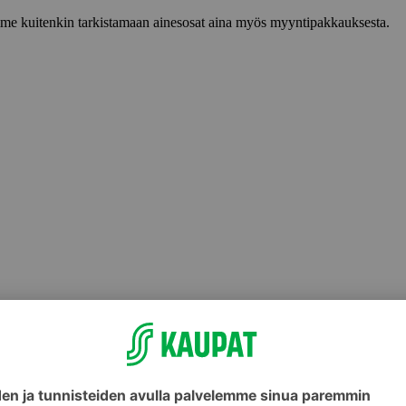
lemme kuitenkin tarkistamaan ainesosat aina myös myyntipakkauksesta.