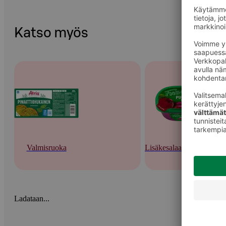
Katso myös
Valmisruoka
Lisäkesalaatit ja tuorepas
Ladataan...