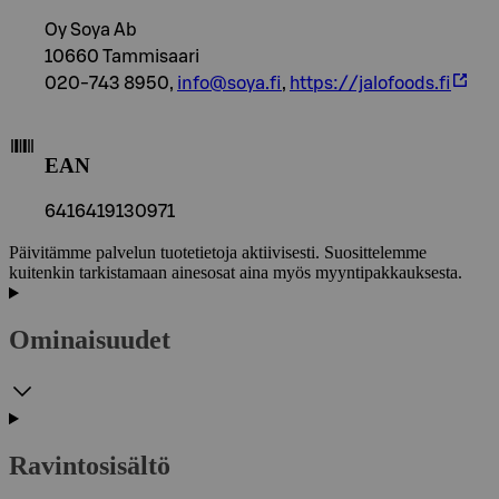
Oy Soya Ab
10660 Tammisaari
020-743 8950,
info@soya.fi
,
https://jalofoods.fi
EAN
6416419130971
Päivitämme palvelun tuotetietoja aktiivisesti. Suosittelemme
kuitenkin tarkistamaan ainesosat aina myös myyntipakkauksesta.
Ominaisuudet
Ravintosisältö