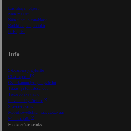
Ensitilaajan ohjeet
Näin maksat
Näin tilaat ja muokkaat
Kaikki ohjeet ja vinkit
In English
Info
S-Business yrityksille
Oiva-raportit
Osuuskauppojen yhteystiedot
Tilaus- ja toimitusehdot
Tietosuojakäytäntö
Palvelun käyttöehdot
Saavutettavuus
Mobiilisovelluksen saavutettavuus
Mainostajalle
Muuta evästeasetuksia