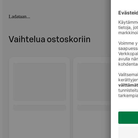
Ladataan...
Vaihtelua ostoskoriin
Ohita listaus