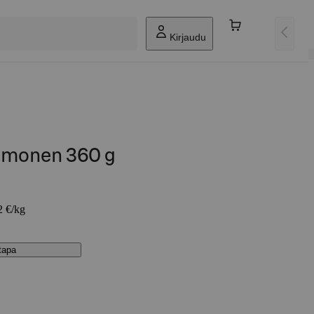
Kirjaudu
lmonen 360 g
2 €/kg
stapa