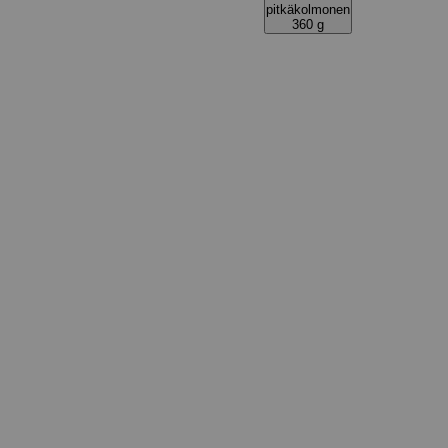
pitkäkolmonen
360 g