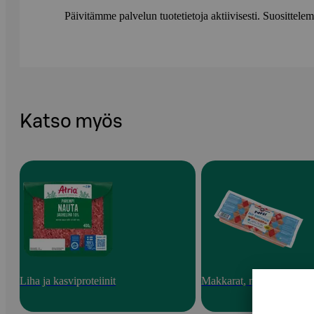
Päivitämme palvelun tuotetietoja aktiivisesti. Suositte
Katso myös
Liha ja kasviproteiinit
Makkarat, nakit ja pekoni