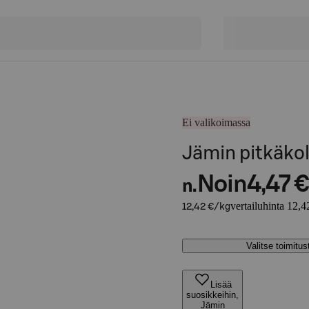
Ei valikoimassa
Jämin pitkäko
Noin
4,47 €
n.
vertailuhinta 12,4
12,42 €/kg
Valitse toimitu
Lisää
suosikkeihin,
Jämin