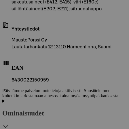
sakeutusaineet (E412, E415), väri (E160c),
säilöntäaineet(E202, E211), sitruunahappo
Yhteystiedot
MaustePörssi Oy
Lautatarhankatu 12 13110 Hämeenlinna, Suomi
EAN
6430022150959
Päivitämme palvelun tuotetietoja aktiivisesti. Suosittelemme
kuitenkin tarkistamaan ainesosat aina myös myyntipakkauksesta.
Ominaisuudet