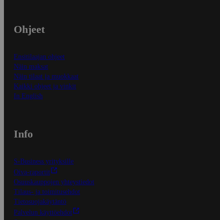
Ohjeet
Ensitilaajan ohjeet
Näin maksat
Näin tilaat ja muokkaat
Kaikki ohjeet ja vinkit
In English
Info
S-Business yrityksille
Oiva-raportit
Osuuskauppojen yhteystiedot
Tilaus- ja toimitusehdot
Tietosuojakäytäntö
Palvelun käyttöehdot