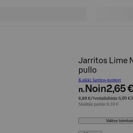
Jarritos Lime 
pullo
Kaikki Jarritos-tuotteet
Noin
2,65 
n.
vertailuhinta 6,89 €/l
6,89 €/l
Sisältää pantin 0,10 €
Valitse toimitu