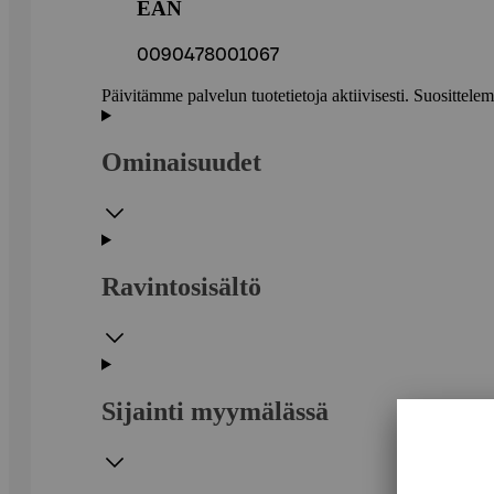
EAN
0090478001067
Päivitämme palvelun tuotetietoja aktiivisesti. Suositte
Ominaisuudet
Ravintosisältö
Sijainti myymälässä