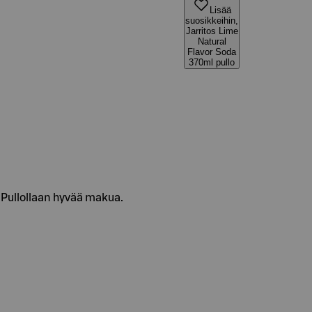
Lisää
suosikkeihin,
Jarritos Lime
Natural
Flavor Soda
370ml pullo
 Pullollaan hyvää makua.