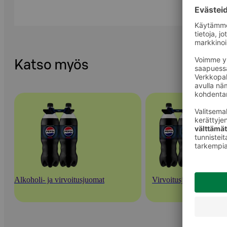
Katso myös
Alkoholi- ja virvoitusjuomat
Virvoitusjuomat