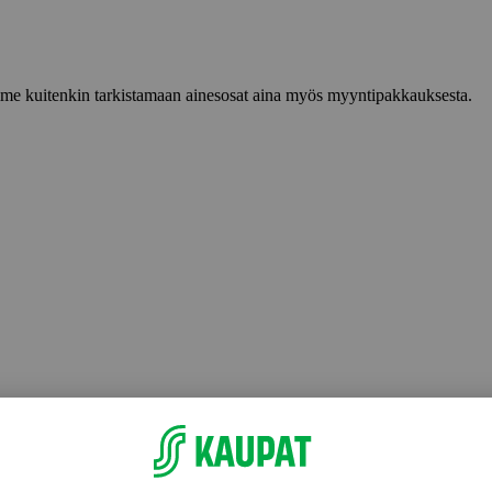
lemme kuitenkin tarkistamaan ainesosat aina myös myyntipakkauksesta.