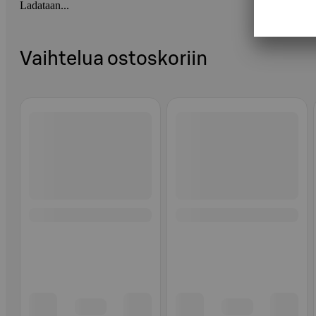
Ladataan...
Vaihtelua ostoskoriin
Ohita listaus