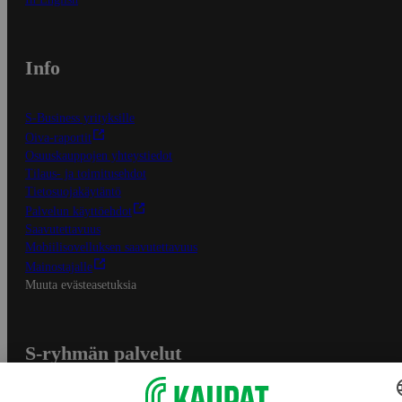
Info
S-Business yrityksille
Oiva-raportit
Osuuskauppojen yhteystiedot
Tilaus- ja toimitusehdot
Tietosuojakäytäntö
Palvelun käyttöehdot
Saavutettavuus
Mobiilisovelluksen saavutettavuus
Mainostajalle
Muuta evästeasetuksia
S-ryhmän palvelut