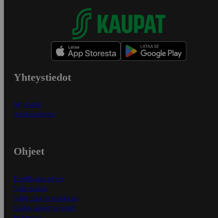
Yhteystiedot
Myymälät
Asiakaspalvelu
Ohjeet
Ensitilaajan ohjeet
Näin maksat
Näin tilaat ja muokkaat
Kaikki ohjeet ja vinkit
In English