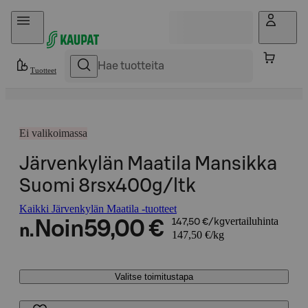
Hyppää sisältöön
Tuotteet
Ei valikoimassa
Järvenkylän Maatila Mansikka
Suomi 8rsx400g/ltk
Kaikki Järvenkylän Maatila -tuotteet
vertailuhinta
Noin
59,00 €
147,50 €/kg
n.
147,50 €/kg
Valitse toimitustapa