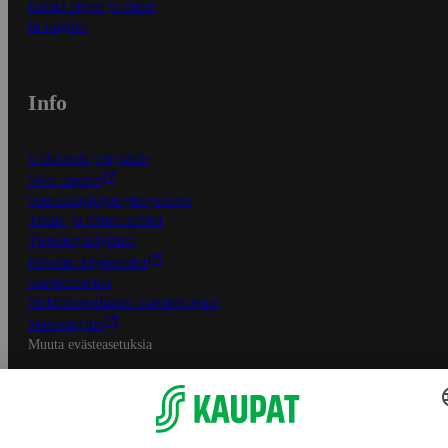
Kaikki ohjeet ja vinkit
In English
Info
S-Business yrityksille
Oiva-raportit
Osuuskauppojen yhteystiedot
Tilaus- ja toimitusehdot
Tietosuojakäytäntö
Palvelun käyttöehdot
Saavutettavuus
Mobiilisovelluksen saavutettavuus
Mainostajalle
Muuta evästeasetuksia
S-ryhmän palvelut