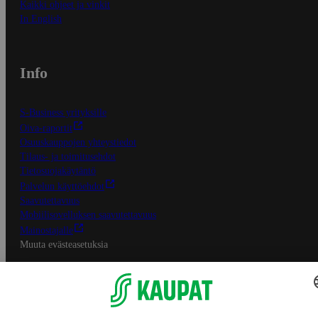
Kaikki ohjeet ja vinkit
In English
Info
S-Business yrityksille
Oiva-raportit
Osuuskauppojen yhteystiedot
Tilaus- ja toimitusehdot
Tietosuojakäytäntö
Palvelun käyttöehdot
Saavutettavuus
Mobiilisovelluksen saavutettavuus
Mainostajalle
Muuta evästeasetuksia
S-ryhmän palvelut