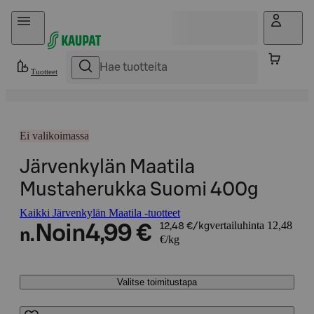
Hyppää sisältöön
Tuotteet
Ei valikoimassa
Järvenkylän Maatila
Mustaherukka Suomi 400g
Kaikki Järvenkylän Maatila -tuotteet
vertailuhinta 12,48
Noin
4,99 €
12,48 €/kg
n.
€/kg
Valitse toimitustapa