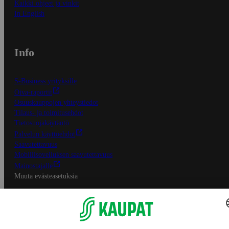
Kaikki ohjeet ja vinkit
In English
Info
S-Business yrityksille
Oiva-raportit
Osuuskauppojen yhteystiedot
Tilaus- ja toimitusehdot
Tietosuojakäytäntö
Palvelun käyttöehdot
Saavutettavuus
Mobiilisovelluksen saavutettavuus
Mainostajalle
Muuta evästeasetuksia
S-ryhmän palvelut