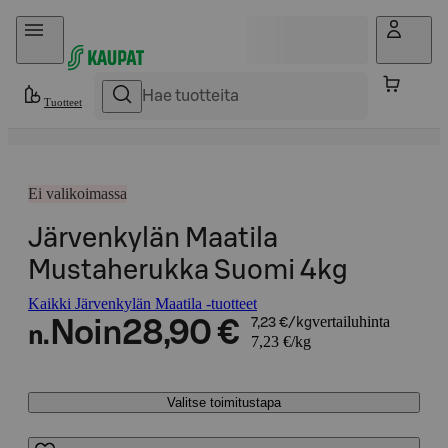
Hyppää sisältöön
Tuotteet
Ei valikoimassa
Järvenkylän Maatila
Mustaherukka Suomi 4kg
Kaikki Järvenkylän Maatila -tuotteet
vertailuhinta
Noin
28,90 €
7,23 €/kg
n.
7,23 €/kg
Valitse toimitustapa