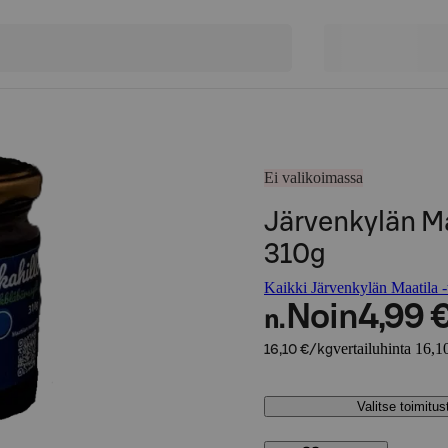
Ei valikoimassa
Järvenkylän M
310g
Kaikki Järvenkylän Maatila -
Noin
4,99 
n.
vertailuhinta 16,1
16,10 €/kg
Valitse toimitu