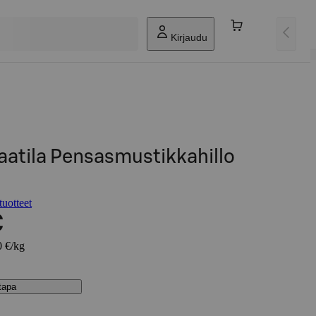
Kirjaudu
aatila Pensasmustikkahillo
tuotteet
€
0 €/kg
stapa