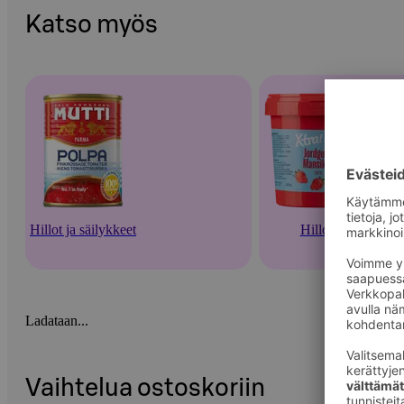
Katso myös
Hillot ja säilykkeet
Hillot
Ladataan...
Vaihtelua ostoskoriin