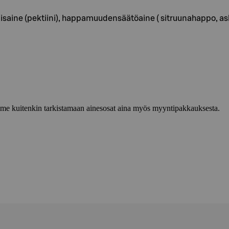
saine (pektiini), happamuudensäätöaine ( sitruunahappo, asko
lemme kuitenkin tarkistamaan ainesosat aina myös myyntipakkauksesta.