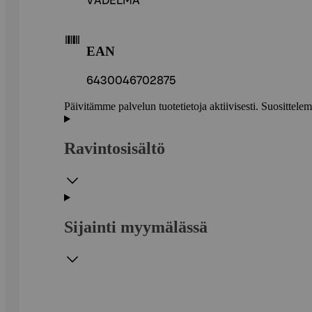
VADELMA
EAN
6430046702875
Päivitämme palvelun tuotetietoja aktiivisesti. Suositte
Ravintosisältö
Sijainti myymälässä