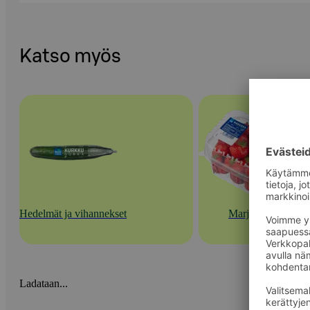
Katso myös
Hedelmät ja vihannekset
Marjat
Ladataan...