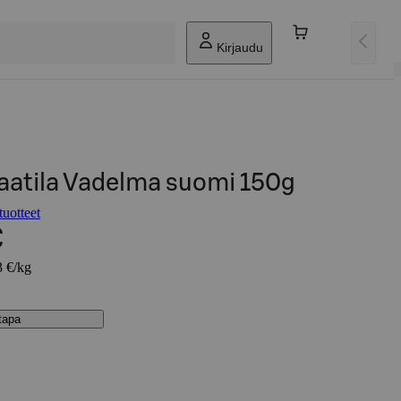
Kirjaudu
aatila Vadelma suomi 150g
tuotteet
€
3 €/kg
stapa