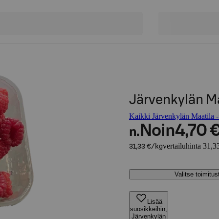
Järvenkylän M
Kaikki Järvenkylän Maatila -
Noin
4,70 
n.
vertailuhinta 31,3
31,33 €/kg
Valitse toimitu
Lisää
suosikkeihin,
Järvenkylän