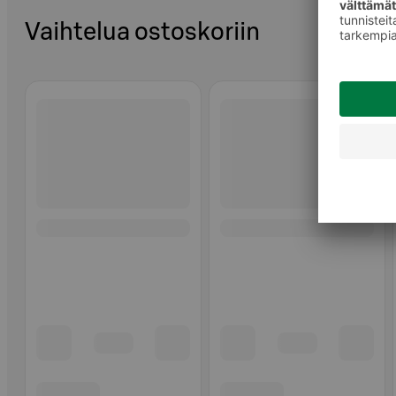
Vaihtelua ostoskoriin
Ohita listaus