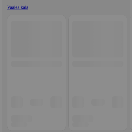
Vaalea kala
Ohita listaus