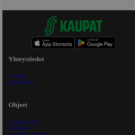
Yhteystiedot
Myymälät
Asiakaspalvelu
Ohjeet
Ensitilaajan ohjeet
Näin maksat
Näin tilaat ja muokkaat