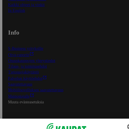
Kaikki ohjeet ja vinkit
In English
Info
S-Business yrityksille
Oiva-raportit
Osuuskauppojen yhteystiedot
Tilaus- ja toimitusehdot
Tietosuojakäytäntö
Palvelun käyttöehdot
Saavutettavuus
Mobiilisovelluksen saavutettavuus
Mainostajalle
Muuta evästeasetuksia
S-ryhmän palvelut