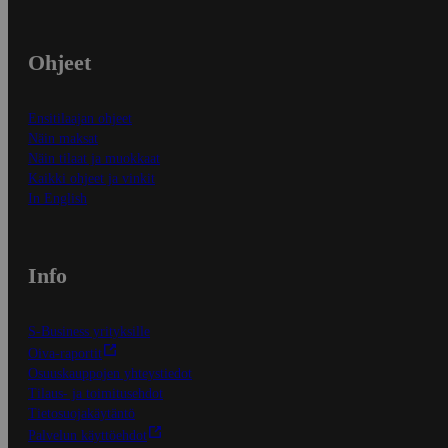
Ohjeet
Ensitilaajan ohjeet
Näin maksat
Näin tilaat ja muokkaat
Kaikki ohjeet ja vinkit
In English
Info
S-Business yrityksille
Oiva-raportit
Osuuskauppojen yhteystiedot
Tilaus- ja toimitusehdot
Tietosuojakäytäntö
Palvelun käyttöehdot