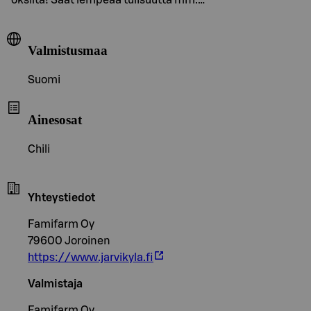
Valmistusmaa
Suomi
Ainesosat
Chili
Yhteystiedot
Famifarm Oy
79600 Joroinen
https://www.jarvikyla.fi
Valmistaja
Famifarm Oy