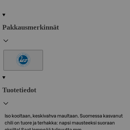
Pakkausmerkinnät
Tuotetiedot
Iso kooltaan, keskivahva maultaan. Suomessa kasvanut
chili on tuore ja terhakka: napsi mausteeksi suoraan
oksilta! Saat lempeää tulisuutta mm.…