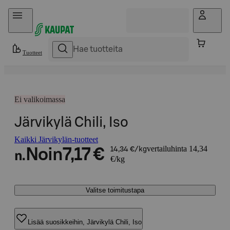
Hyppää sisältöön
Tuotteet
Ei valikoimassa
Järvikylä Chili, Iso
Kaikki Järvikylän-tuotteet
vertailuhinta 14,34
Noin
7,17 €
14,34 €/kg
n.
€/kg
Valitse toimitustapa
Lisää suosikkeihin, Järvikylä Chili, Iso