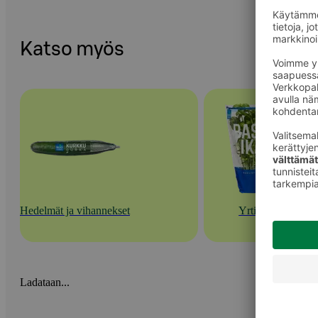
Katso myös
Hedelmät ja vihannekset
Yrtit
Ladataan...