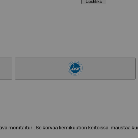
Lipstikka
tava monitaituri. Se korvaa liemikuution keitoissa, maustaa ku