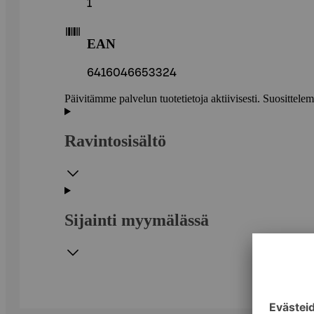
1
EAN
6416046653324
Päivitämme palvelun tuotetietoja aktiivisesti. Suositte
Ravintosisältö
Sijainti myymälässä