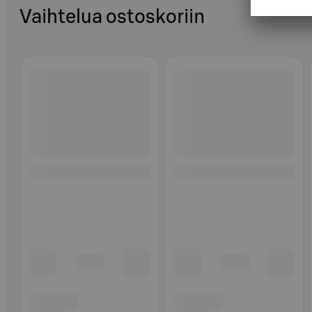
Vaihtelua ostoskoriin
Ohita listaus