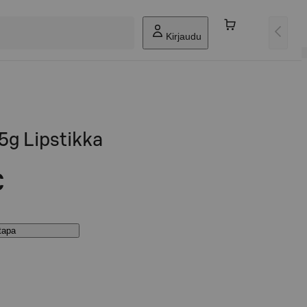
Kirjaudu
5g Lipstikka
€
stapa