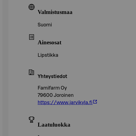
Valmistusmaa
Suomi
Ainesosat
Lipstikka
Yhteystiedot
Famifarm Oy
79600 Joroinen
https://www.jarvikyla.fi
Laatuluokka