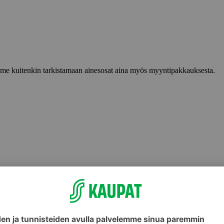
lemme kuitenkin tarkistamaan ainesosat aina myös myyntipakkauksesta.