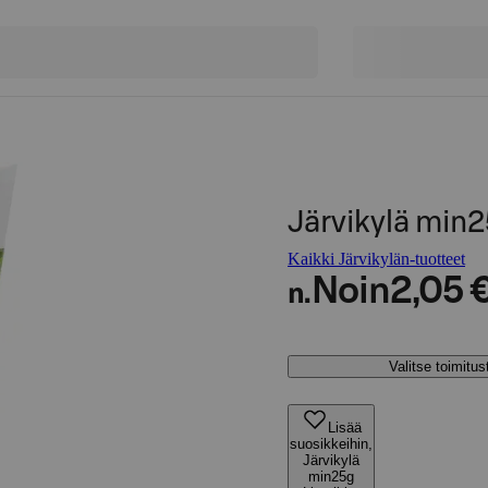
Järvikylä min2
Kaikki Järvikylän-tuotteet
Noin
2,05 
n.
Valitse toimitu
Lisää
suosikkeihin,
Järvikylä
min25g