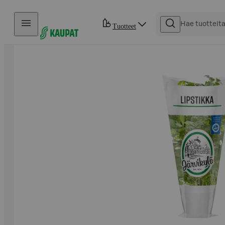
Hyppää sisältöön
Tuotteet